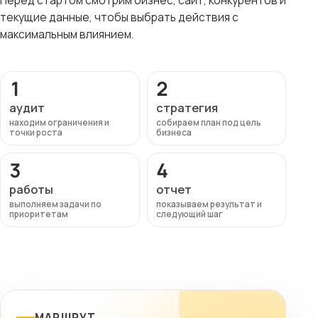
Перед стартом смотрим бизнес, сайт, конкурентов и
текущие данные, чтобы выбрать действия с
максимальным влиянием.
1
2
аудит
стратегия
находим ограничения и
собираем план под цель
точки роста
бизнеса
3
4
работы
отчет
выполняем задачи по
показываем результат и
приоритетам
следующий шаг
МАРШРУТ