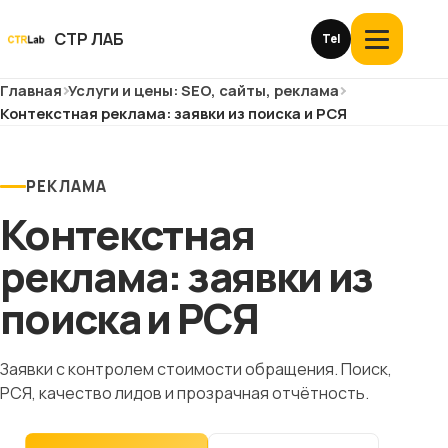
Перейти
к
СТР ЛАБ
Tel
Открыть
контенту
меню
Главная
Услуги и цены: SEO, сайты, реклама
Услуги и цены
Контекстная реклама: заявки из поиска и РСЯ
О компании
РЕКЛАМА
Кейсы
Контекстная
Отзывы
реклама: заявки из
поиска и РСЯ
Блог
Глоссарий
Заявки с контролем стоимости обращения. Поиск,
РСЯ, качество лидов и прозрачная отчётность.
История