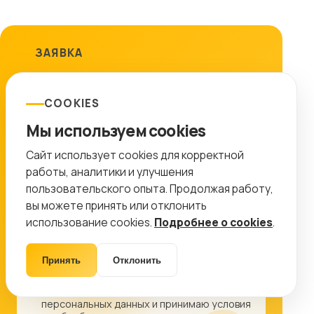
ЗАЯВКА
Подготовим план работ
COOKIES
Оставьте контакты, и мы покажем, какие
работы дадут максимальный эффект именно
Мы используем cookies
для вашего проекта.
Сайт использует cookies для корректной
работы, аналитики и улучшения
8 (499) 11-33-654
info@ctr-lab.ru
пользовательского опыта. Продолжая работу,
вы можете принять или отклонить
использование cookies.
Подробнее о cookies
.
Принять
Отклонить
Я даю согласие на обработку
персональных данных и принимаю условия