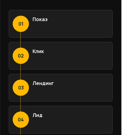
Показ
01
Клик
02
Лендинг
03
Лид
04