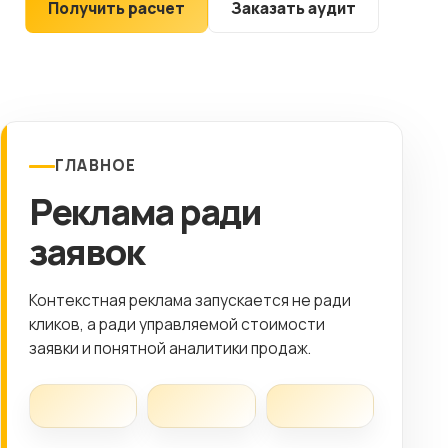
Получить расчет
Заказать аудит
Клиентам
Контакты
ГОРОД
ГЛАВНОЕ
Выберите
Реклама ради
город
8 (499) 11-33-654
заявок
Контекстная реклама запускается не ради
кликов, а ради управляемой стоимости
заявки и понятной аналитики продаж.