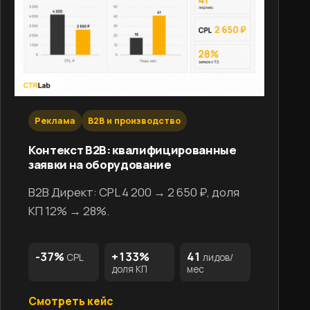
Реклама
B2B и производство
Контекст B2B: квалифицированные
заявки на оборудование
B2B Директ: CPL 4 200 → 2 650 ₽, доля
КП 12% → 28%.
-37%
+133%
41
CPL
лидов/
доля КП
мес
Смотреть кейс