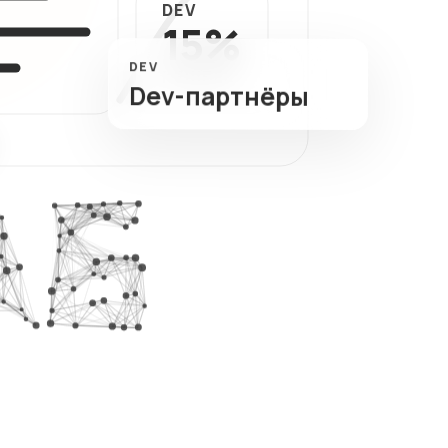
DEV
ный
15%
тов
DEV
КЕШБЕК
Dev-партнёры