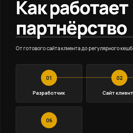
Как работает
партнёрство
От готового сайта клиента до регулярного кешб
01
02
Разработчик
Сайт клиен
06