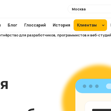
Выберите
город
ы
Блог
Глоссарий
История
Клиентам
тнёрство для разработчиков, программистов и веб-студи
Разработка
Создание по
Аудиты
сайтов
CMS
SEO ауди
Интернет-
WordPress
ХИТ
Usability 
магазины
1C Bitrix
Техническ
Магазины для
Modx
ля
аудит
маркетплейсов
Аудит ваш
NEW
подрядчи
Корпоративные
сайты
Анализ са
конкурент
Лендинги и