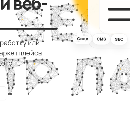
и веб-
визитки
Комплекс
аудит сай
Сайты услуг
ХИТ
Code
CMS
SEO
зработку или
 маркетплейсы
дого