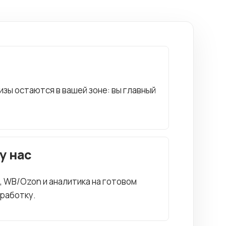
зы остаются в вашей зоне: вы главный
у нас
M, WB/Ozon и аналитика на готовом
зработку.