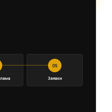
05
клама
Заявки