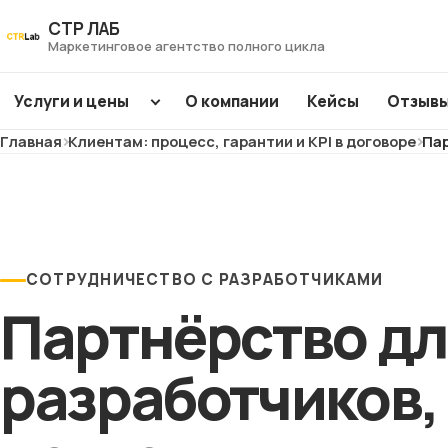
Перейти
СТР ЛАБ
к
Маркетинговое агентство полного цикла
контенту
Услуги и цены
О компании
Кейсы
Отзыв
Главная
Клиентам: процесс, гарантии и KPI в договоре
Пар
SEO
продвижение
Интернет-
ХИТ
ХИТ
магазины
ХИТ
ХИТ
СОТРУДНИЧЕСТВО С РАЗРАБОТЧИКАМИ
Заводы и фабрики
Партнёрство д
ХИТ
ХИТ
ХИТ
NEW
NEW
Сайты услуг
разработчиков,
NEW
NEW
Медицина и
клиники