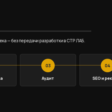
ека — без передачи разработки в СТР ЛАБ.
03
04
та
Аудит
SEO и ре