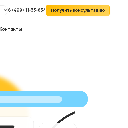
8 (499) 11-33-654
Получить консультацию
Контакты
й
т
ХИТ
аудит
ий
его
ка
йтов
ов