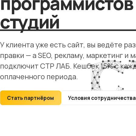
программистов 
Юридические
компании
студий
Строительные
компании
Рестораны
У клиента уже есть сайт, вы ведёте ра
Туристические
правки — а SEO, рекламу, маркетинг и
сайты
подключит СТР ЛАБ. Кешбек 15% с каж
оплаченного периода.
Стать партнёром
Условия сотрудничества