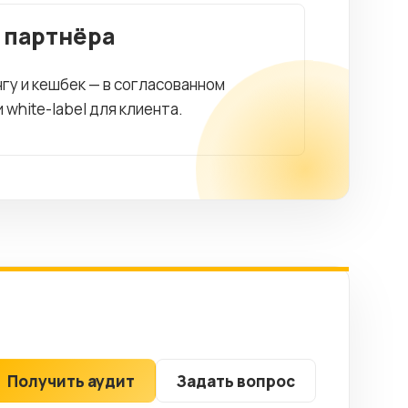
 партнёра
гу и кешбек — в согласованном
white-label для клиента.
Получить аудит
Задать вопрос