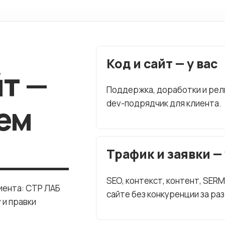
Код и сайт — у вас
йт —
Поддержка, доработки и рели
dev-подрядчик для клиента.
ем
Трафик и заявки — 
SEO, контекст, контент, SER
иента: СТР ЛАБ
сайте без конкуренции за ра
 и правки