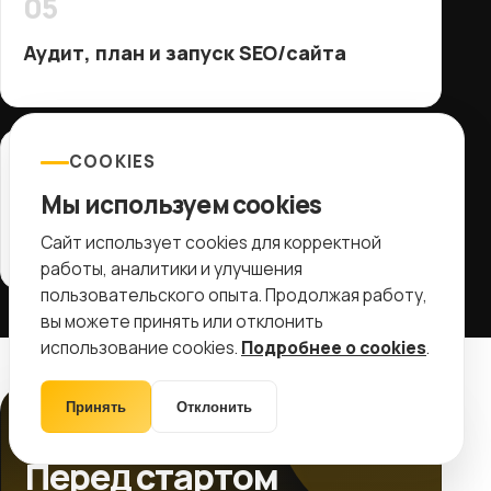
05
Аудит, план и запуск SEO/сайта
06
COOKIES
Мы используем cookies
Регулярный кешбек с оплаченных
периодов
Сайт использует cookies для корректной
работы, аналитики и улучшения
пользовательского опыта. Продолжая работу,
вы можете принять или отклонить
использование cookies.
Подробнее о cookies
.
Принять
Отклонить
ПЕРЕД ЗАЯВКОЙ
Перед стартом