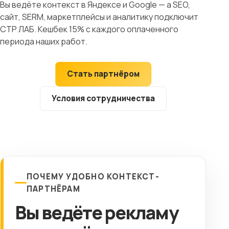
Вы ведёте контекст в Яндексе и Google — а SEO,
Клиентам
сайт, SERM, маркетплейсы и аналитику подключит
СТР ЛАБ. Кешбек 15% с каждого оплаченного
Контакты
периода наших работ.
ГОРОД
Стать партнёром
Выберите
Условия сотрудничества
город
8 (499) 11-33-654
ПОЧЕМУ УДОБНО КОНТЕКСТ-
ПАРТНЁРАМ
Вы ведёте рекламу