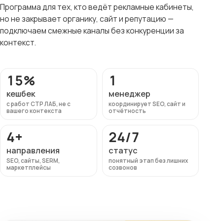
Программа для тех, кто ведёт рекламные кабинеты,
но не закрывает органику, сайт и репутацию —
подключаем смежные каналы без конкуренции за
контекст.
15%
1
кешбек
менеджер
с работ СТР ЛАБ, не с
координирует SEO, сайт и
вашего контекста
отчётность
4+
24/7
направления
статус
SEO, сайты, SERM,
понятный этап без лишних
маркетплейсы
созвонов