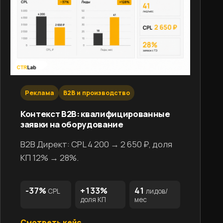
Реклама
B2B и производство
Контекст B2B: квалифицированные
заявки на оборудование
B2B Директ: CPL 4 200 → 2 650 ₽, доля
КП 12% → 28%.
-37%
+133%
41
CPL
лидов/
доля КП
мес
Смотреть кейс