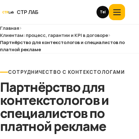
Перейти
к
СТР ЛАБ
Tel
Открыть
контенту
меню
Главная
Услуги и цены
Клиентам: процесс, гарантии и KPI в договоре
Партнёрство для контекстологов и специалистов по
О компании
платной рекламе
Кейсы
СОТРУДНИЧЕСТВО С КОНТЕКСТОЛОГАМИ
Отзывы
Партнёрство для
контекстологов и
Блог
специалистов по
Глоссарий
платной рекламе
История