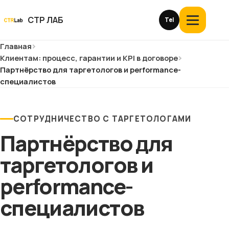
Перейти
к
СТР ЛАБ
Tel
Открыть
контенту
меню
Главная
Услуги и цены
Клиентам: процесс, гарантии и KPI в договоре
Партнёрство для таргетологов и performance-
О компании
специалистов
Кейсы
СОТРУДНИЧЕСТВО С ТАРГЕТОЛОГАМИ
Отзывы
Партнёрство для
таргетологов и
Блог
performance-
Глоссарий
специалистов
История