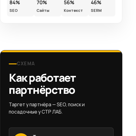
84%
70%
56%
46%
SEO
Сайты
Контекст
SERM
СХЕМА
Как работает
партнёрство
Таргет у партнёра — SEO, поиск и
посадочные у СТР ЛАБ.