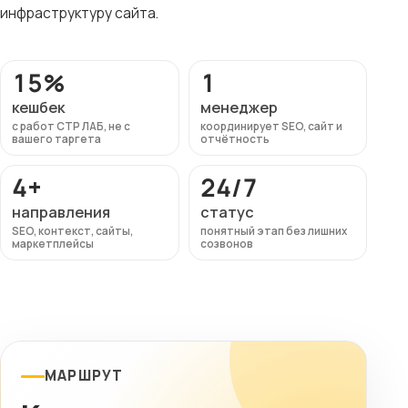
инфраструктуру сайта.
15%
1
кешбек
менеджер
с работ СТР ЛАБ, не с
координирует SEO, сайт и
вашего таргета
отчётность
4+
24/7
направления
статус
SEO, контекст, сайты,
понятный этап без лишних
маркетплейсы
созвонов
МАРШРУТ