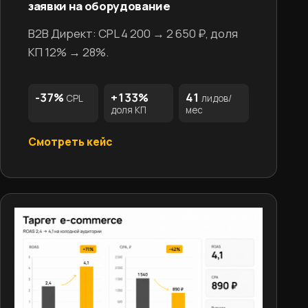
заявки на оборудование
B2B Директ: CPL 4 200 → 2 650 ₽, доля
КП 12% → 28%.
-37%
+133%
41
CPL
лидов/
доля КП
мес
Смотреть кейс