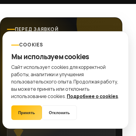
ПЕРЕД ЗАЯВКОЙ
Перед стартом
COOKIES
остается понятная
Мы используем cookies
карта действий
Сайт использует cookies для корректной
работы, аналитики и улучшения
Собираем выводы страницы в короткую схему:
пользовательского опыта. Продолжая работу,
что проверяем, что внедряем и какой
вы можете принять или отклонить
следующий шаг нужен проекту.
использование cookies.
Подробнее о cookies
.
Ads
Landing
SEO
Оффер
Принять
Отклонить