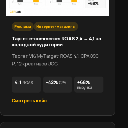
Реклама
Интернет-магазины
Таргет e-commerce: ROAS 2,4 → 4,1 на
холодной аудитории
Таргет VK/MyTarget: ROAS 4,1, CPA 890
₽, 12 креативов UGC.
4,1
-42%
+68%
ROAS
CPA
выручка
Смотреть кейс