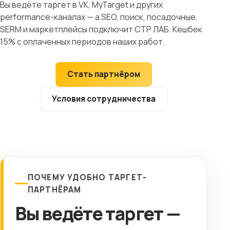
Вы ведёте таргет в VK, MyTarget и других
Клиентам
performance-каналах — а SEO, поиск, посадочные,
SERM и маркетплейсы подключит СТР ЛАБ. Кешбек
Контакты
15% с оплаченных периодов наших работ.
ГОРОД
Стать партнёром
Выберите
Условия сотрудничества
город
8 (499) 11-33-654
ПОЧЕМУ УДОБНО ТАРГЕТ-
ПАРТНЁРАМ
Вы ведёте таргет —