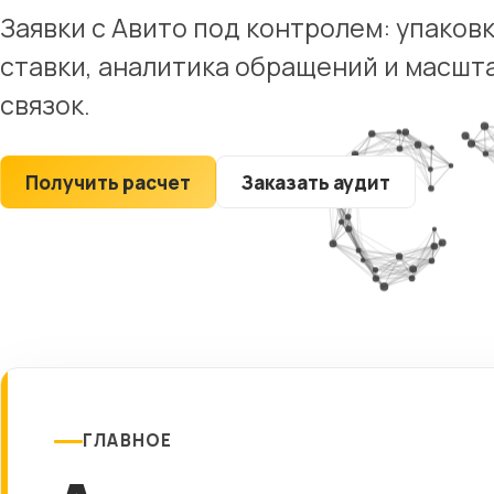
Юридические
Заявки с Авито под контролем: упаков
компании
ставки, аналитика обращений и масш
Строительные
компании
связок.
Рестораны
Туристические
Получить расчет
Заказать аудит
сайты
ГЛАВНОЕ