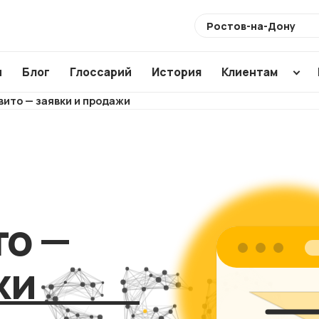
Выберите
город
ы
Блог
Глоссарий
История
Клиентам
вито — заявки и продажи
Разработка
Создание по
Аудиты
сайтов
CMS
SEO ауди
Интернет-
WordPress
ХИТ
Usability 
магазины
1C Bitrix
Техническ
Магазины для
Modx
то —
аудит
маркетплейсов
Аудит ваш
NEW
жи
подрядчи
Корпоративные
сайты
Анализ са
конкурент
Лендинги и