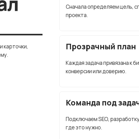
ал
Сначала определяем цель, сп
проекта.
Прозрачный план
и карточки,
ему.
Каждая задача привязана к б
конверсии или доверию.
Команда под зада
Подключаем SEO, разработку, 
где это нужно.