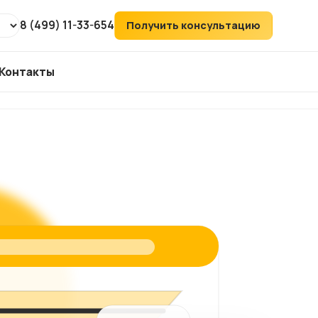
8 (499) 11-33-654
Получить консультацию
Контакты
т
ХИТ
аудит
ий
его
ка
йтов
ов