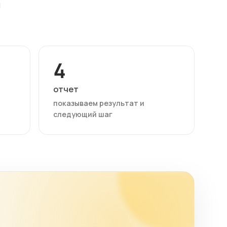
м
4
отчет
показываем результат и
следующий шаг