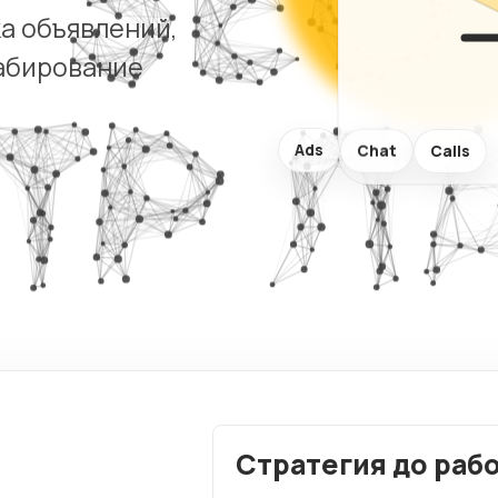
визитки
Комплекс
ка объявлений,
аудит сай
Сайты услуг
табирование
ХИТ
Ads
Chat
Calls
Стратегия до раб