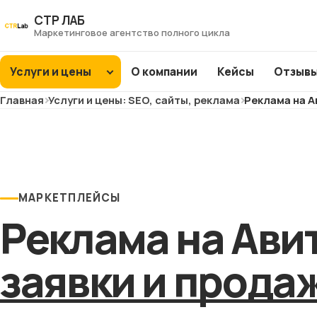
Перейти
СТР ЛАБ
к
Маркетинговое агентство полного цикла
контенту
Услуги и цены
О компании
Кейсы
Отзыв
Главная
Услуги и цены: SEO, сайты, реклама
Реклама на А
SEO
продвижение
Интернет-
ХИТ
ХИТ
магазины
ХИТ
ХИТ
МАРКЕТПЛЕЙСЫ
Заводы и фабрики
Реклама на Ави
ХИТ
ХИТ
ХИТ
NEW
NEW
Сайты услуг
заявки и прода
NEW
NEW
Медицина и
клиники