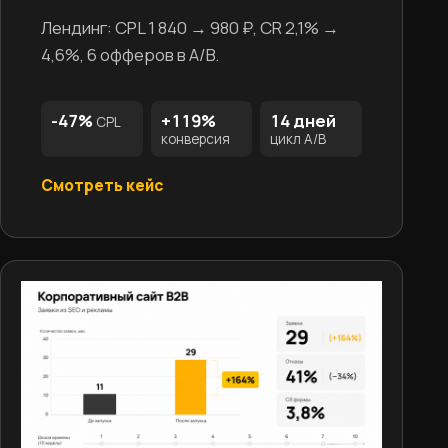
Лендинг: CPL 1 840 → 980 ₽, CR 2,1% →
4,6%, 6 офферов в A/B.
-47%
+119%
14 дней
CPL
конверсия
цикл A/B
Смотреть кейс