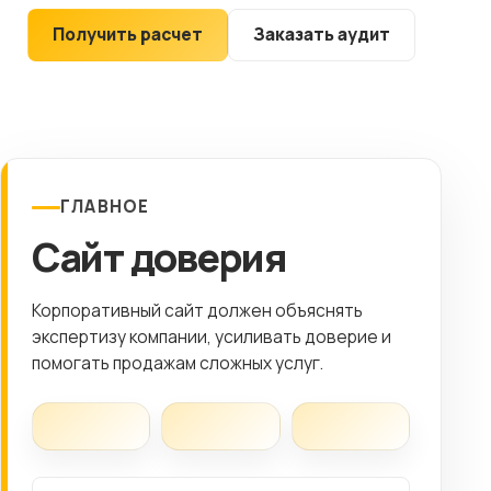
Клиентам
Получить расчет
Заказать аудит
Контакты
ГОРОД
Выберите
ГЛАВНОЕ
город
Сайт доверия
8 (499) 11-33-654
Корпоративный сайт должен объяснять
экспертизу компании, усиливать доверие и
помогать продажам сложных услуг.