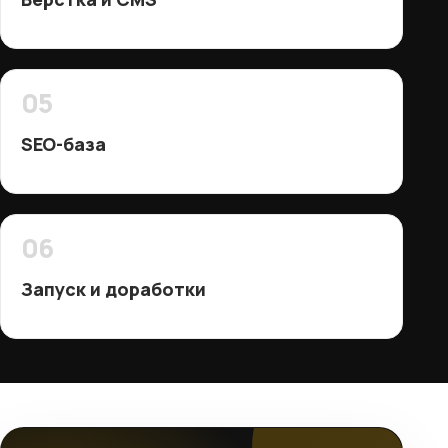
05
SEO-база
06
Запуск и доработки