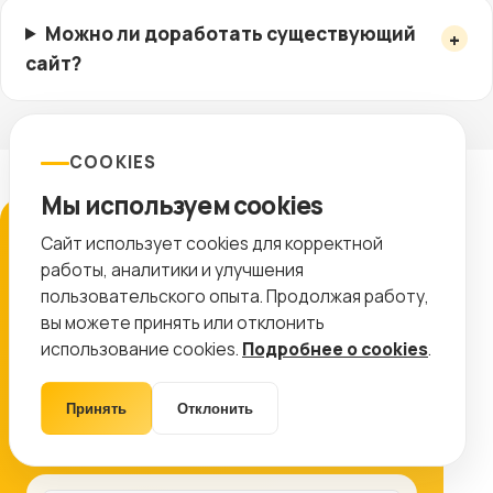
Можно ли доработать существующий
сайт?
COOKIES
Мы используем cookies
ЗАЯВКА
Сайт использует cookies для корректной
работы, аналитики и улучшения
Подготовим план работ
пользовательского опыта. Продолжая работу,
вы можете принять или отклонить
Оставьте контакты, и мы покажем, какие
использование cookies.
Подробнее о cookies
.
работы дадут максимальный эффект именно
для вашего проекта.
Принять
Отклонить
8 (499) 11-33-654
info@ctr-lab.ru