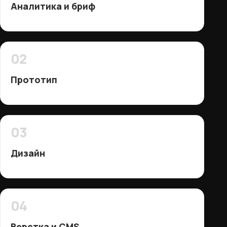
Аналитика и бриф
02
Прототип
03
Дизайн
04
Верстка и CMS