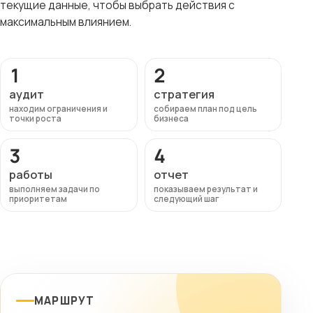
текущие данные, чтобы выбрать действия с
максимальным влиянием.
1
2
аудит
стратегия
находим ограничения и
собираем план под цель
точки роста
бизнеса
3
4
работы
отчет
выполняем задачи по
показываем результат и
приоритетам
следующий шаг
МАРШРУТ