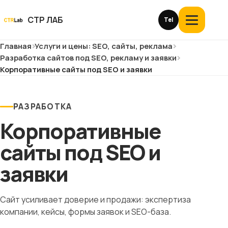
Перейти
к
СТР ЛАБ
Tel
Открыть
контенту
меню
Главная
Услуги и цены: SEO, сайты, реклама
Услуги и цены
Разработка сайтов под SEO, рекламу и заявки
Корпоративные сайты под SEO и заявки
О компании
Кейсы
РАЗРАБОТКА
Корпоративные
Отзывы
сайты под SEO и
Блог
заявки
Глоссарий
Сайт усиливает доверие и продажи: экспертиза
компании, кейсы, формы заявок и SEO-база.
История