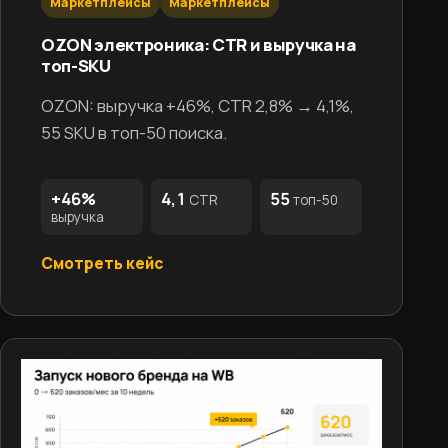
Маркетплейсы
Маркетплейсы
OZON электроника: CTR и выручка на
топ-SKU
OZON: выручка +46%, CTR 2,8% → 4,1%,
55 SKU в топ-50 поиска.
+46%
4,1
55
CTR
топ-50
выручка
Смотреть кейс