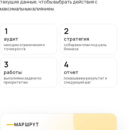
текущие данные, чтобы выбрать действия с
максимальным влиянием.
1
2
аудит
стратегия
находим ограничения и
собираем план под цель
точки роста
бизнеса
3
4
работы
отчет
выполняем задачи по
показываем результат и
приоритетам
следующий шаг
МАРШРУТ