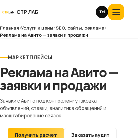
Перейти
к
СТР ЛАБ
Tel
Открыть
контенту
меню
Главная
Услуги и цены: SEO, сайты, реклама
Услуги и цены
Реклама на Авито — заявки и продажи
О компании
МАРКЕТПЛЕЙСЫ
Кейсы
Реклама на Авито —
Отзывы
заявки и продажи
Блог
Заявки с Авито под контролем: упаковка
объявлений, ставки, аналитика обращений и
Глоссарий
масштабирование связок.
История
Получить расчет
Заказать аудит