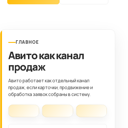
Клиентам
Контакты
ГОРОД
ГЛАВНОЕ
Авито как канал
Выберите
город
продаж
8 (499) 11-33-654
Авито работает как отдельный канал
продаж, если карточки, продвижение и
обработка заявок собраны в систему.