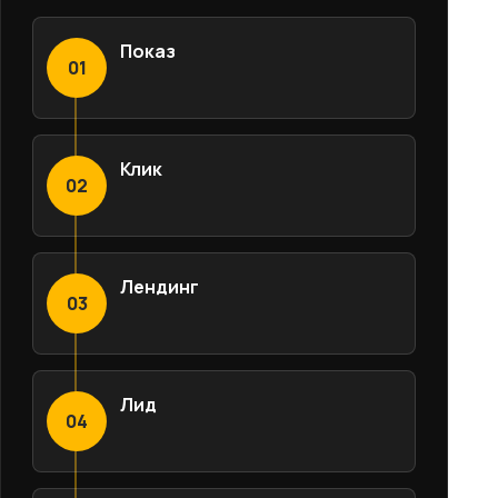
Показ
01
Клик
02
Лендинг
03
Лид
04