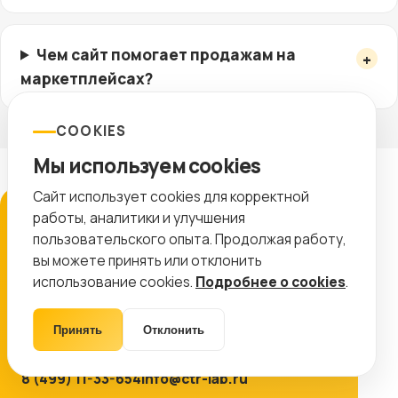
Чем сайт помогает продажам на
маркетплейсах?
COOKIES
Мы используем cookies
Сайт использует cookies для корректной
работы, аналитики и улучшения
ЗАЯВКА
пользовательского опыта. Продолжая работу,
Подготовим план работ
вы можете принять или отклонить
использование cookies.
Подробнее о cookies
.
Оставьте контакты, и мы покажем, какие
работы дадут максимальный эффект именно
Принять
Отклонить
для вашего проекта.
8 (499) 11-33-654
info@ctr-lab.ru