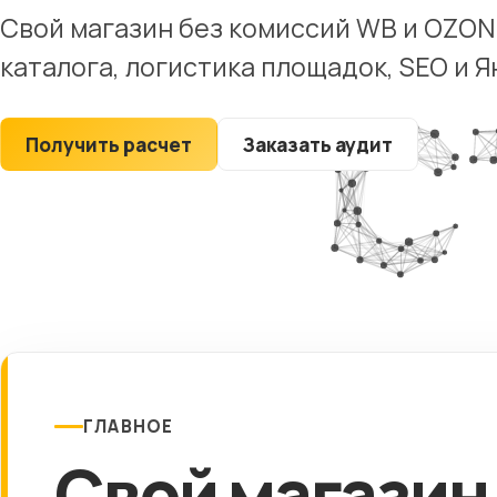
Юридические
Свой магазин без комиссий WB и OZON
компании
каталога, логистика площадок, SEO и 
Строительные
компании
Рестораны
Получить расчет
Заказать аудит
Туристические
сайты
ГЛАВНОЕ
Свой магазин