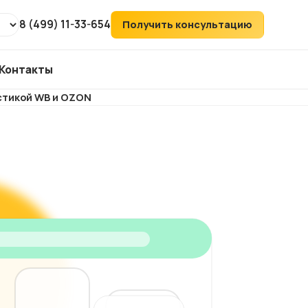
8 (499) 11-33-654
Получить консультацию
Контакты
стикой WB и OZON
т
ХИТ
аудит
ий
его
ка
йтов
ов