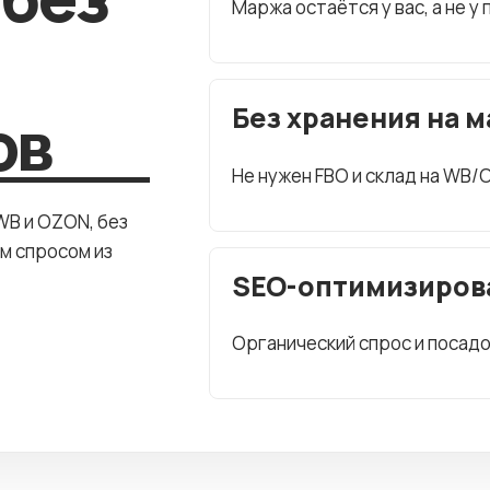
Маржа остаётся у вас, а не у
ов
Без хранения на 
Не нужен FBO и склад на WB/
WB и OZON, без
м спросом из
SEO-оптимизиров
Органический спрос и посадо