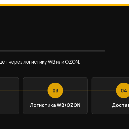
идёт через логистику WB или OZON.
03
04
Логистика WB/OZON
Доста