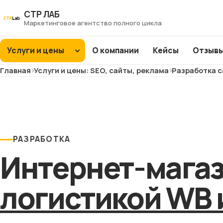
Перейти
СТР ЛАБ
к
Маркетинговое агентство полного цикла
контенту
Услуги и цены
О компании
Кейсы
Отзыв
Главная
Услуги и цены: SEO, сайты, реклама
Разработка с
SEO
продвижение
Интернет-
ХИТ
ХИТ
магазины
ХИТ
ХИТ
РАЗРАБОТКА
Заводы и фабрики
Интернет-магаз
ХИТ
ХИТ
ХИТ
NEW
NEW
Сайты услуг
логистикой WB
NEW
NEW
Медицина и
клиники