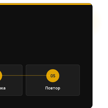
05
вка
Повтор