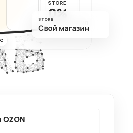
STORE
ный
0%
тов
STORE
КОМИССИЯ МП
Свой магазин
EO
и OZON