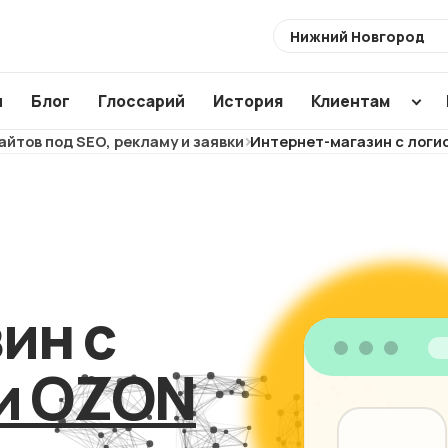
Выберите
город
ы
Блог
Глоссарий
История
Клиентам
айтов под SEO, рекламу и заявки
Интернет-магазин с логи
Разработка
Создание по
Аудиты
сайтов
CMS
SEO ауди
Интернет-
WordPress
ХИТ
Usability 
магазины
1C Bitrix
Техническ
Магазины для
Modx
ин с
аудит
маркетплейсов
Аудит ваш
NEW
 и OZON
подрядчи
Корпоративные
сайты
Анализ са
конкурент
Лендинги и