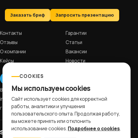
Заказать бриф
Запросить презентацию
Контакты
Гарантии
Отзывы
Статьи
О компании
Вакансии
Кейсы
Новости
COOKIES
Мы используем cookies
8 (499) 11-33-654
Сайт использует cookies для корректной
info@ctr-lab.ru
работы, аналитики и улучшения
г. Москва Дмитровское ш., 157, стр. 9
пользовательского опыта. Продолжая работу,
вы можете принять или отклонить
использование cookies.
Подробнее о cookies
.
SEO-продвижение