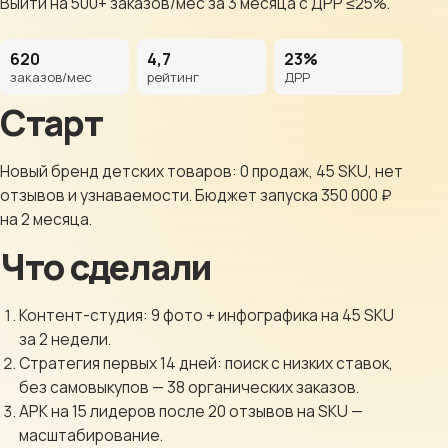
Выйти на 500+ заказов/мес за 3 месяца с ДРР ≤25%.
Клиентам
620
4,7
23%
Контакты
заказов/мес
рейтинг
ДРР
Старт
ГОРОД
Новый бренд детских товаров: 0 продаж, 45 SKU, нет
Выберите
отзывов и узнаваемости. Бюджет запуска 350 000 ₽
город
на 2 месяца.
8 (499) 11-33-654
Что сделали
Контент-студия: 9 фото + инфографика на 45 SKU
за 2 недели.
Стратегия первых 14 дней: поиск с низких ставок,
без самовыкупов — 38 органических заказов.
АРК на 15 лидеров после 20 отзывов на SKU —
масштабирование.