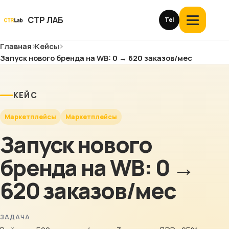
Перейти
к
СТР ЛАБ
Tel
Открыть
контенту
меню
Главная
Кейсы
Услуги и цены
Запуск нового бренда на WB: 0 → 620 заказов/мес
О компании
КЕЙС
Кейсы
Маркетплейсы
Маркетплейсы
Отзывы
Запуск нового
бренда на WB: 0 →
Блог
620 заказов/мес
Глоссарий
История
ЗАДАЧА