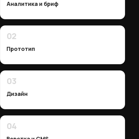
Аналитика и бриф
02
Прототип
03
Дизайн
04
Верстка и CMS