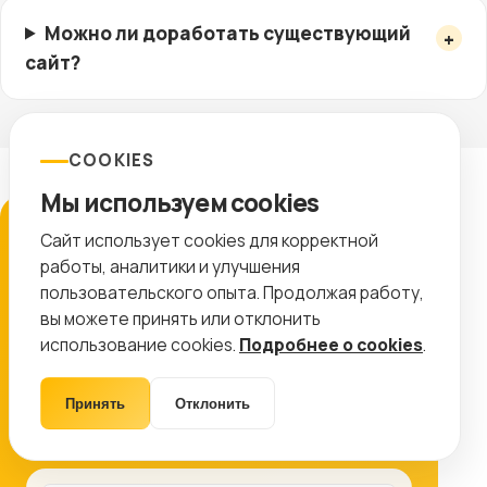
Можно ли доработать существующий
сайт?
COOKIES
Мы используем cookies
ЗАЯВКА
Сайт использует cookies для корректной
работы, аналитики и улучшения
Подготовим план работ
пользовательского опыта. Продолжая работу,
вы можете принять или отклонить
Оставьте контакты, и мы покажем, какие
использование cookies.
Подробнее о cookies
.
работы дадут максимальный эффект именно
для вашего проекта.
Принять
Отклонить
8 (499) 11-33-654
info@ctr-lab.ru