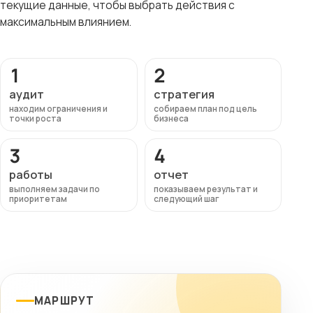
текущие данные, чтобы выбрать действия с
максимальным влиянием.
1
2
аудит
стратегия
находим ограничения и
собираем план под цель
точки роста
бизнеса
3
4
работы
отчет
выполняем задачи по
показываем результат и
приоритетам
следующий шаг
МАРШРУТ