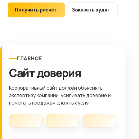
Клиентам
Получить расчет
Заказать аудит
Контакты
ГОРОД
Выберите
ГЛАВНОЕ
город
Сайт доверия
8 (499) 11-33-654
Корпоративный сайт должен объяснять
экспертизу компании, усиливать доверие и
помогать продажам сложных услуг.