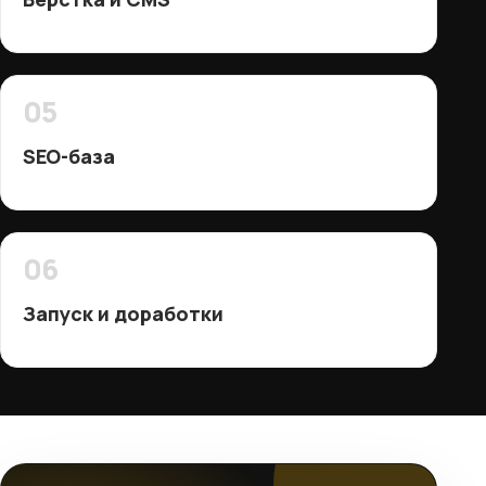
05
SEO-база
06
Запуск и доработки