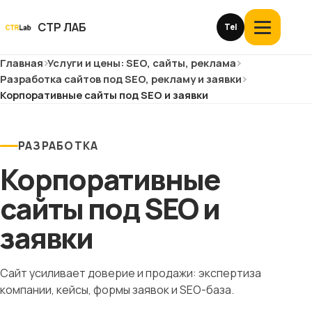
Перейти
к
СТР ЛАБ
Tel
Открыть
контенту
меню
Главная
Услуги и цены: SEO, сайты, реклама
Услуги и цены
Разработка сайтов под SEO, рекламу и заявки
Корпоративные сайты под SEO и заявки
О компании
Кейсы
РАЗРАБОТКА
Корпоративные
Отзывы
сайты под SEO и
Блог
заявки
Глоссарий
Сайт усиливает доверие и продажи: экспертиза
компании, кейсы, формы заявок и SEO-база.
История