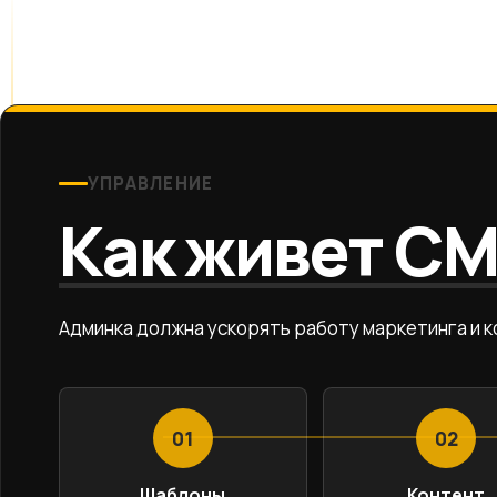
УПРАВЛЕНИЕ
Как живет C
Админка должна ускорять работу маркетинга и к
01
02
Шаблоны
Контент