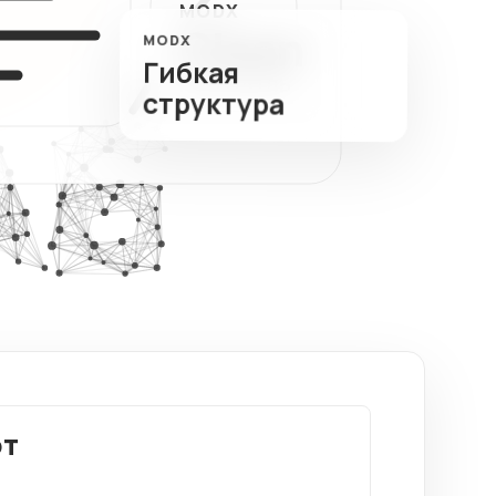
MODX
ный
Clean
тов
MODX
Гибкая
КОНТРОЛЬ
структура
от