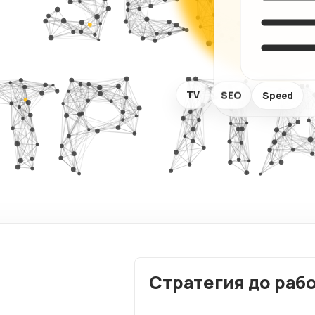
визитки
Комплекс
аудит сай
Сайты услуг
ХИТ
TV
SEO
Speed
Стратегия до раб