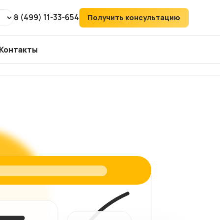
8 (499) 11-33-654
Получить консультацию
Контакты
т
ХИТ
аудит
ий
его
ка
йтов
ов