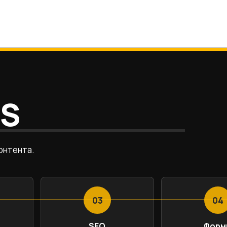
MS
онтента.
03
04
SEO
Форм