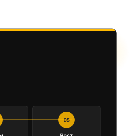
05
ы
Рост