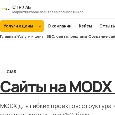
Перейти
СТР ЛАБ
к
Маркетинговое агентство полного цикла
контенту
Услуги и цены
О компании
Кейсы
Отзыв
Главная
Услуги и цены: SEO, сайты, реклама
Создание сай
SEO
продвижение
Интернет-
ХИТ
ХИТ
магазины
ХИТ
ХИТ
CMS
Заводы и фабрики
Сайты на MODX
ХИТ
ХИТ
ХИТ
NEW
NEW
Сайты услуг
NEW
NEW
Медицина и
MODX для гибких проектов: структура,
клиники
контроль контента и SEO-база.