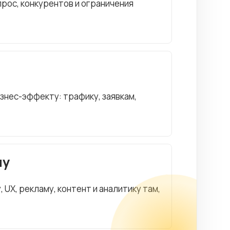
рос, конкурентов и ограничения
изнес-эффекту: трафику, заявкам,
чу
UX, рекламу, контент и аналитику там,