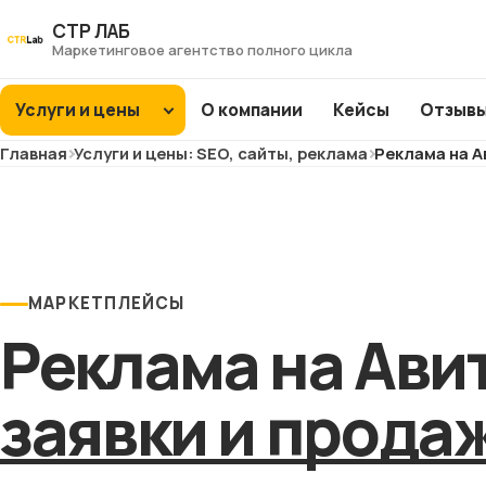
Перейти
СТР ЛАБ
к
Маркетинговое агентство полного цикла
контенту
Услуги и цены
О компании
Кейсы
Отзыв
Главная
Услуги и цены: SEO, сайты, реклама
Реклама на А
SEO
продвижение
Интернет-
ХИТ
ХИТ
магазины
ХИТ
ХИТ
МАРКЕТПЛЕЙСЫ
Заводы и фабрики
Реклама на Ави
ХИТ
ХИТ
ХИТ
NEW
NEW
Сайты услуг
заявки и прода
NEW
NEW
Медицина и
клиники