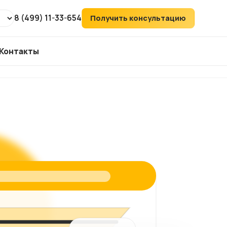
8 (499) 11-33-654
Получить консультацию
Контакты
т
ХИТ
аудит
ий
его
ка
йтов
ов