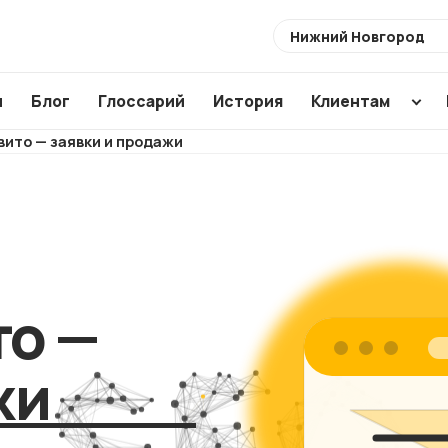
Выберите
город
ы
Блог
Глоссарий
История
Клиентам
вито — заявки и продажи
Разработка
Создание по
Аудиты
сайтов
CMS
SEO ауди
Интернет-
WordPress
ХИТ
Usability 
магазины
1C Bitrix
Техническ
Магазины для
Modx
то —
аудит
маркетплейсов
Аудит ваш
NEW
жи
подрядчи
Корпоративные
сайты
Анализ са
конкурент
Лендинги и