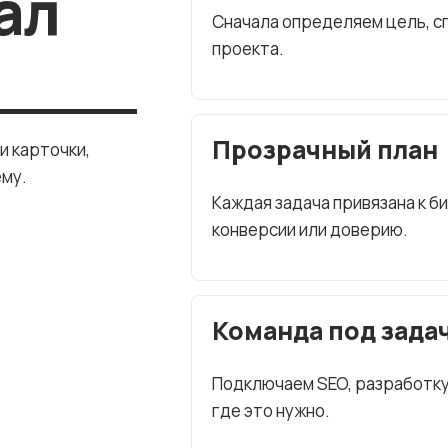
ал
Сначала определяем цель, сп
проекта.
Прозрачный план
и карточки,
ему.
Каждая задача привязана к б
конверсии или доверию.
Команда под зада
Подключаем SEO, разработку, 
где это нужно.