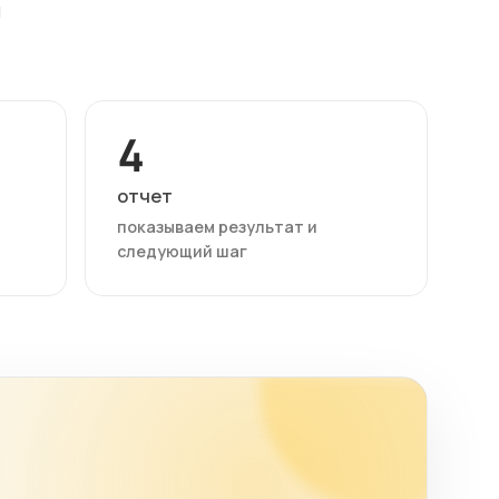
м
4
отчет
показываем результат и
следующий шаг