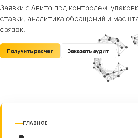
Юридические
Заявки с Авито под контролем: упаков
компании
ставки, аналитика обращений и масш
Строительные
компании
связок.
Рестораны
Туристические
Получить расчет
Заказать аудит
сайты
ГЛАВНОЕ