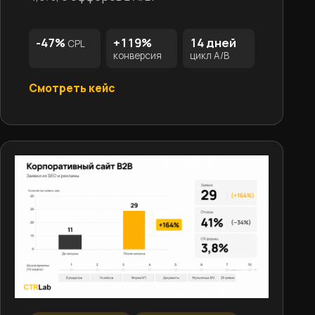
-47%
+119%
14 дней
CPL
конверсия
цикл A/B
Смотреть кейс