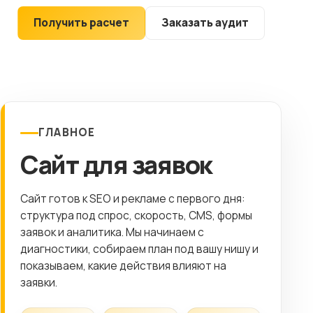
Клиентам
Получить расчет
Заказать аудит
Контакты
ГОРОД
Выберите
ГЛАВНОЕ
город
Сайт для заявок
8 (499) 11-33-654
Сайт готов к SEO и рекламе с первого дня:
структура под спрос, скорость, CMS, формы
заявок и аналитика. Мы начинаем с
диагностики, собираем план под вашу нишу и
показываем, какие действия влияют на
заявки.