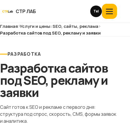
Перейти
к
СТР ЛАБ
Tel
Открыть
контенту
меню
Главная
Услуги и цены: SEO, сайты, реклама
Услуги и цены
Разработка сайтов под SEO, рекламу и заявки
О компании
РАЗРАБОТКА
Кейсы
Разработка сайтов
Отзывы
под SEO, рекламу и
заявки
Блог
Глоссарий
Сайт готов к SEO и рекламе с первого дня:
структура под спрос, скорость, CMS, формы заявок
и аналитика.
История