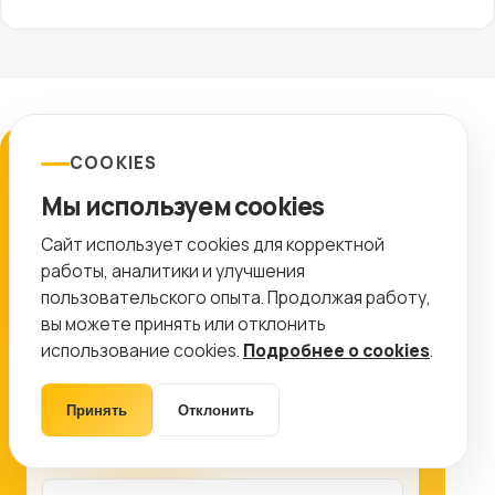
COOKIES
ЗАЯВКА
Мы используем cookies
Подготовим план работ
Сайт использует cookies для корректной
Оставьте контакты, и мы покажем, какие
работы, аналитики и улучшения
работы дадут максимальный эффект именно
пользовательского опыта. Продолжая работу,
для вашего проекта.
вы можете принять или отклонить
использование cookies.
Подробнее о cookies
.
8 (499) 11-33-654
info@ctr-lab.ru
Принять
Отклонить