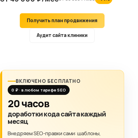
Клиентам
Получить план продвижения
Контакты
Аудит сайта клиники
ГОРОД
Выберите
город
8 (499) 11-33-654
ВКЛЮЧЕНО БЕСПЛАТНО
0 ₽ · в любом тарифе SEO
20 часов
доработки кода сайта каждый
месяц
Внедряем SEO-правки сами: шаблоны,