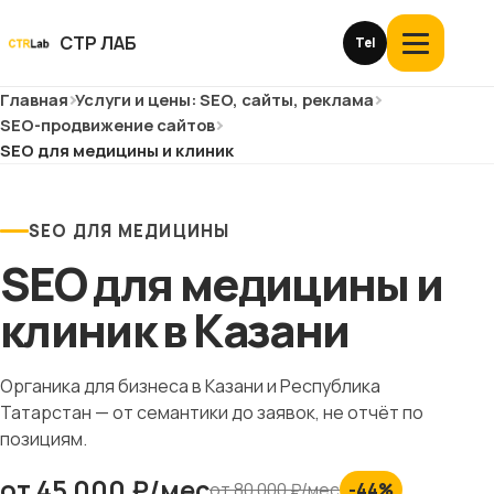
Перейти
к
СТР ЛАБ
Tel
Открыть
контенту
меню
Главная
Услуги и цены: SEO, сайты, реклама
Услуги и цены
SEO-продвижение сайтов
SEO для медицины и клиник
О компании
Кейсы
SEO ДЛЯ МЕДИЦИНЫ
SEO для медицины и
Отзывы
клиник в Казани
Блог
Органика для бизнеса в Казани и Республика
Глоссарий
Татарстан — от семантики до заявок, не отчёт по
позициям.
История
от 45 000 ₽/мес
от 80 000 ₽/мес
-44%