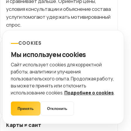
и сравнивает дальше. Ориентир цены,
условия консультации и объяснение состава
услуги помогают удержать мотивированный
спрос.
COOKIES
Дубли услуг и врачей
Мы используем cookies
Когда одна услуга живёт на нескольких URL, а
Сайт использует cookies для корректной
профили врачей повторяются без логики
работы, аналитики и улучшения
перелинковки, релевантность
пользовательского опыта. Продолжая работу,
размазывается. Поиску сложнее понять
вы можете принять или отклонить
главную страницу, а пациенту сложнее
использование cookies.
Подробнее о cookies
.
выбрать путь.
Принять
Отклонить
Карты ≠ сайт