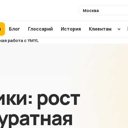
Выберите
город
ы
Блог
Глоссарий
История
Клиентам
ная работа с YMYL
Разработка
Создание по
Аудиты
сайтов
CMS
SEO ауди
Интернет-
WordPress
ХИТ
Usability 
магазины
1C Bitrix
Техническ
Магазины для
Modx
ики: рост
аудит
маркетплейсов
Аудит ваш
NEW
подрядчи
куратная
Корпоративные
сайты
Анализ са
конкурент
Лендинги и