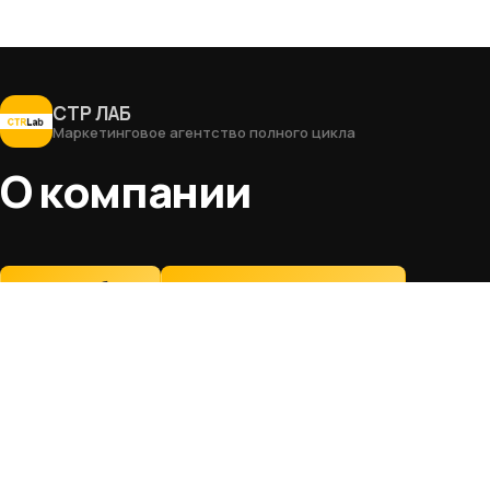
СТР ЛАБ
Маркетинговое агентство полного цикла
О компании
Заказать бриф
Запросить презентацию
SEO-продвижение
Разработка
Интернет-магазины
Landing Page
Заводы и фабрики
Сайты визитки