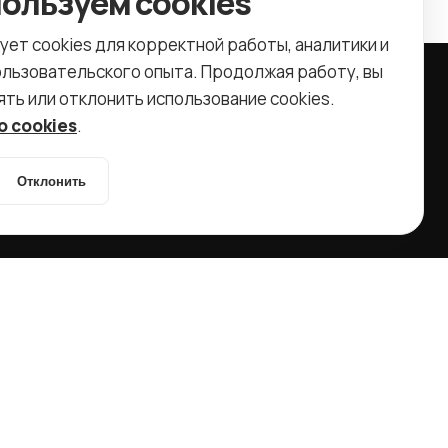
ользуем cookies
ует cookies для корректной работы, аналитики и
льзовательского опыта. Продолжая работу, вы
ть или отклонить использование cookies.
 cookies
.
8 (499) 11-33-654
info@ctr-lab.ru
Отклонить
г. Москва Дмитровское ш., 157, стр. 9
Систематизация бизнеса и
маркетинга