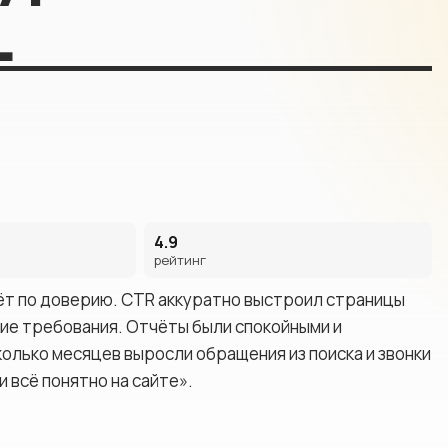
L
визитки
Комплекс
аудит сай
Сайты услуг
ХИТ
4.9
рейтинг
ьёт по доверию. CTR аккуратно выстроил страницы
кие требования. Отчёты были спокойными и
олько месяцев выросли обращения из поиска и звонки
и всё понятно на сайте».