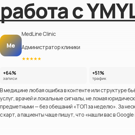
работа с YMY
Юридические
компании
Строительные
компании
MedLine Clinic
Рестораны
Me
Администратор клиники
Туристические
сайты
★
★
★
★
★
+64%
+51%
записи
трафик
В медицине любая ошибка в контенте или структуре б
услуг, врачей и локальные сигналы, не ломая юридичес
предметными — без обещаний «ТОП за неделю». За неск
с карт, а пациенты чаще пишут, что «нашли вас в Google 