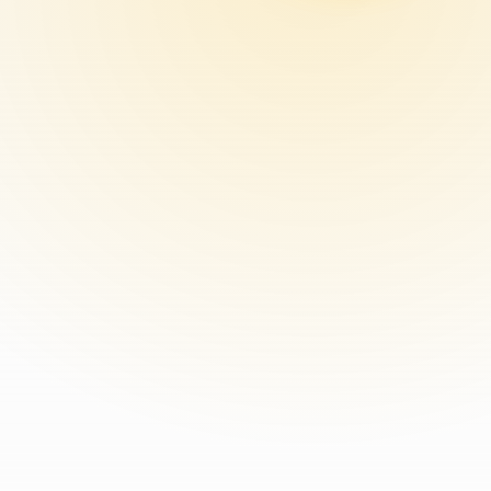
ный
тов