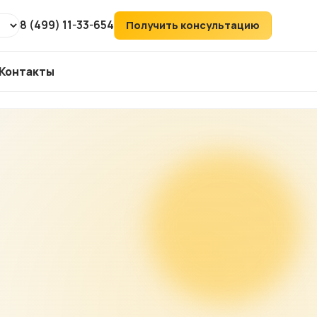
8 (499) 11-33-654
Получить консультацию
Контакты
т
ХИТ
аудит
ий
его
ка
йтов
ов