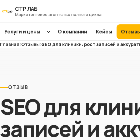
Перейти
СТР ЛАБ
к
Маркетинговое агентство полного цикла
контенту
Услуги и цены
О компании
Кейсы
Отзыв
Главная
Отзывы
SEO для клиники: рост записей и аккурат
SEO
продвижение
Интернет-
ХИТ
ХИТ
магазины
ХИТ
ХИТ
ОТЗЫВ
Заводы и фабрики
SEO для клин
ХИТ
ХИТ
ХИТ
NEW
NEW
Сайты услуг
записей и ак
NEW
NEW
Медицина и
клиники