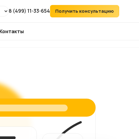
8 (499) 11-33-654
Получить консультацию
Контакты
т
ХИТ
аудит
ий
его
ка
йтов
ов