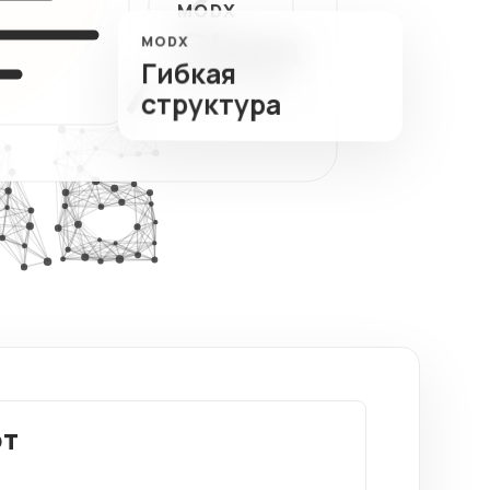
MODX
ный
Clean
тов
MODX
Гибкая
КОНТРОЛЬ
структура
от