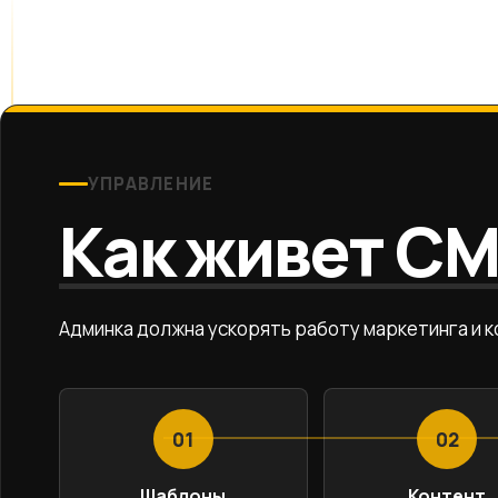
УПРАВЛЕНИЕ
Как живет C
Админка должна ускорять работу маркетинга и к
01
02
Шаблоны
Контент