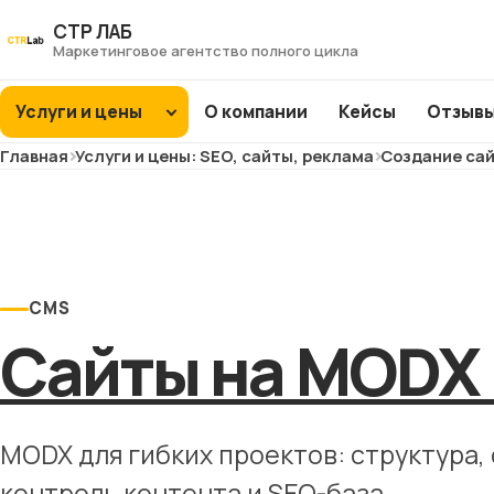
Перейти
СТР ЛАБ
к
Маркетинговое агентство полного цикла
контенту
Услуги и цены
О компании
Кейсы
Отзыв
Главная
Услуги и цены: SEO, сайты, реклама
Создание сай
SEO
продвижение
Интернет-
ХИТ
ХИТ
магазины
ХИТ
ХИТ
CMS
Заводы и фабрики
Сайты на MODX
ХИТ
ХИТ
ХИТ
NEW
NEW
Сайты услуг
NEW
NEW
Медицина и
MODX для гибких проектов: структура,
клиники
контроль контента и SEO-база.