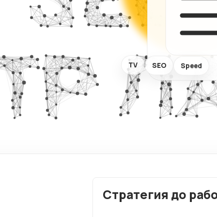
визитки
Комплекс
аудит сай
Сайты услуг
ХИТ
TV
SEO
Speed
Стратегия до раб