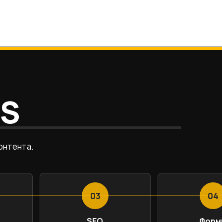
MS
онтента.
03
04
SEO
Форм