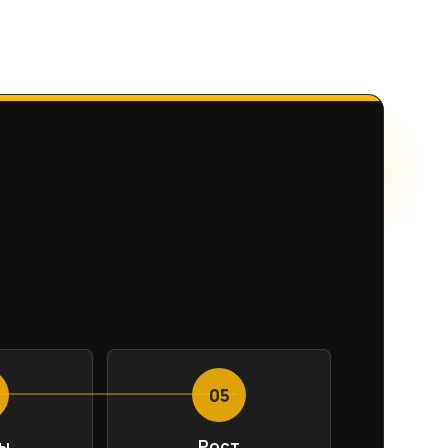
05
ы
Рост