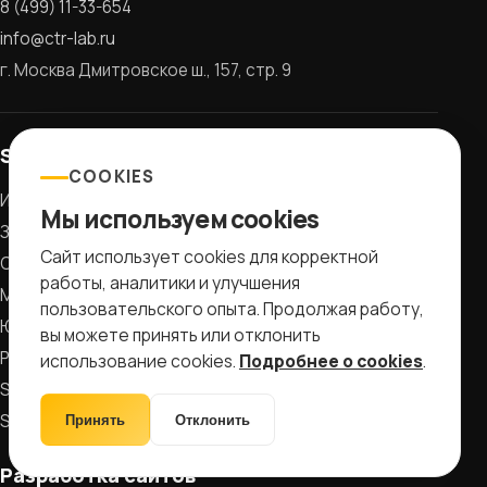
8 (499) 11-33-654
info@ctr-lab.ru
г. Москва Дмитровское ш., 157, стр. 9
SEO-продвижение
COOKIES
Интернет-магазины
Мы используем cookies
Заводы и фабрики
Сайт использует cookies для корректной
Сайты услуг
работы, аналитики и улучшения
Медицина и клиники
пользовательского опыта. Продолжая работу,
Юридические компании
вы можете принять или отклонить
Рестораны и кафе
использование cookies.
Подробнее о cookies
.
SEO по трафику
SEO-аудит
Принять
Отклонить
Разработка сайтов