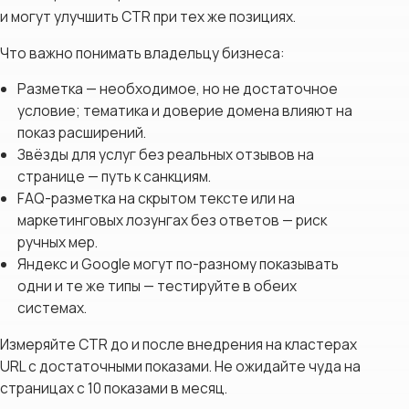
и могут улучшить CTR при тех же позициях.
Что важно понимать владельцу бизнеса:
Разметка — необходимое, но не достаточное
условие; тематика и доверие домена влияют на
показ расширений.
Звёзды для услуг без реальных отзывов на
странице — путь к санкциям.
FAQ-разметка на скрытом тексте или на
маркетинговых лозунгах без ответов — риск
ручных мер.
Яндекс и Google могут по-разному показывать
одни и те же типы — тестируйте в обеих
системах.
Измеряйте CTR до и после внедрения на кластерах
URL с достаточными показами. Не ожидайте чуда на
страницах с 10 показами в месяц.