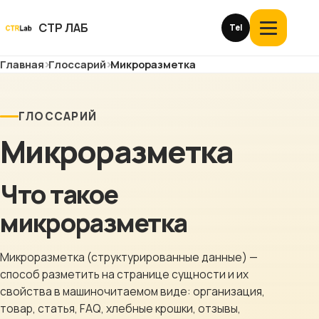
Перейти
к
СТР ЛАБ
Tel
Открыть
контенту
меню
Главная
Глоссарий
Микроразметка
Услуги и цены
О компании
ГЛОССАРИЙ
Микроразметка
Кейсы
Отзывы
Что такое
микроразметка
Блог
Микроразметка (структурированные данные) —
Глоссарий
способ разметить на странице сущности и их
свойства в машиночитаемом виде: организация,
История
товар, статья, FAQ, хлебные крошки, отзывы,