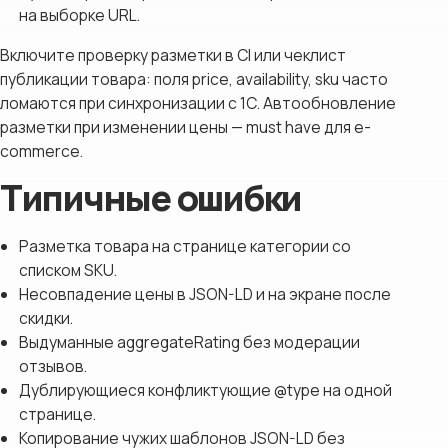
на выборке URL.
Включите проверку разметки в CI или чеклист
публикации товара: поля price, availability, sku часто
ломаются при синхронизации с 1С. Автообновление
разметки при изменении цены — must have для e-
commerce.
Типичные ошибки
Разметка товара на странице категории со
списком SKU.
Несовпадение цены в JSON-LD и на экране после
скидки.
Выдуманные aggregateRating без модерации
отзывов.
Дублирующиеся конфликтующие @type на одной
странице.
Копирование чужих шаблонов JSON-LD без