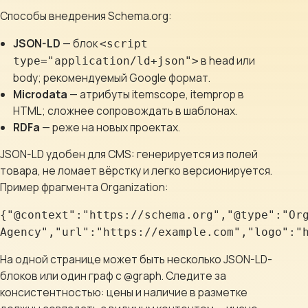
Способы внедрения Schema.org:
JSON-LD
— блок
<script
в head или
type="application/ld+json">
body; рекомендуемый Google формат.
Microdata
— атрибуты itemscope, itemprop в
HTML; сложнее сопровождать в шаблонах.
RDFa
— реже на новых проектах.
JSON-LD удобен для CMS: генерируется из полей
товара, не ломает вёрстку и легко версионируется.
Пример фрагмента Organization:
{"@context":"https://schema.org","@type":"Or
Agency","url":"https://example.com","logo":"
На одной странице может быть несколько JSON-LD-
блоков или один граф с @graph. Следите за
консистентностью: цены и наличие в разметке