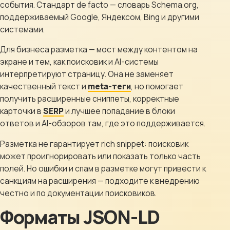
события. Стандарт de facto — словарь Schema.org,
Клиентам
поддерживаемый Google, Яндексом, Bing и другими
системами.
Контакты
Для бизнеса разметка — мост между контентом на
экране и тем, как поисковик и AI-системы
ГОРОД
интерпретируют страницу. Она не заменяет
качественный текст и
meta-теги
, но помогает
Выберите
получить расширенные сниппеты, корректные
город
карточки в
SERP
и лучшее попадание в блоки
8 (499) 11-33-654
ответов и AI-обзоров там, где это поддерживается.
Разметка не гарантирует rich snippet: поисковик
может проигнорировать или показать только часть
полей. Но ошибки и спам в разметке могут привести к
санкциям на расширения — подходите к внедрению
честно и по документации поисковиков.
Форматы JSON-LD