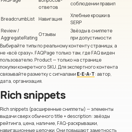
соблюдении правил
ответов
Хлебные крошки в
BreadcrumbList
Навигация
SERP
Review /
Звёзды в сниппете
Отзывы
AggregateRating
при допустимости
Выбирайте типы по реальному контенту страницы, а
не «всё сразу». FAQPage только там, где FAQ виден
пользователю. Product — только на странице
покупки конкретного SKU. Для экспертного контента
связывайте разметку с сигналами
E-E-A-T
: автор,
дата, организация.
Rich snippets
Rich snippets (расширенные сниппеты) — элементы
выдачи сверх обычного title + description: звёзды
рейтинга, цена, наличие, FAQ-раскрывашки,
навигационные цепочки. Они повышают заметность