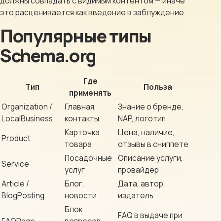
должны совпадать с видимым контентом — иначе
это расценивается как введение в заблуждение.
Популярные типы
Schema.org
Где
Тип
Польза
применять
Organization /
Главная,
Знание о бренде,
LocalBusiness
контакты
NAP, логотип
Карточка
Цена, наличие,
Product
товара
отзывы в сниппете
Посадочные
Описание услуги,
Service
услуг
провайдер
Article /
Блог,
Дата, автор,
BlogPosting
новости
издатель
Блок
FAQ в выдаче при
FAQPage
вопросов-