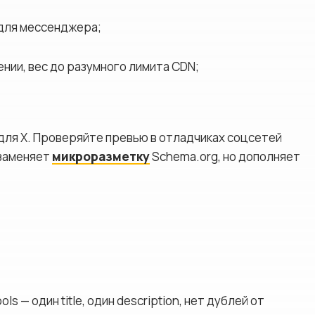
е для мессенджера;
ении, вес до разумного лимита CDN;
 для X. Проверяйте превью в отладчиках соцсетей
 заменяет
микроразметку
Schema.org, но дополняет
s — один title, один description, нет дублей от