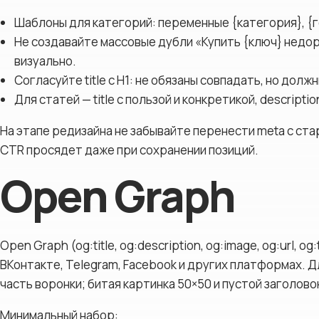
Шаблоны для категорий: переменные {категория}, {г
Не создавайте массовые дубли «Купить {ключ} недор
визуально.
Согласуйте title с H1: не обязаны совпадать, но долж
Для статей — title с пользой и конкретикой, descript
На этапе редизайна не забывайте перенести meta с ста
CTR просядет даже при сохранении позиций.
Open Graph
Open Graph (og:title, og:description, og:image, og:url,
ВКонтакте, Telegram, Facebook и других платформах. 
часть воронки; битая картинка 50×50 и пустой заголово
Минимальный набор: