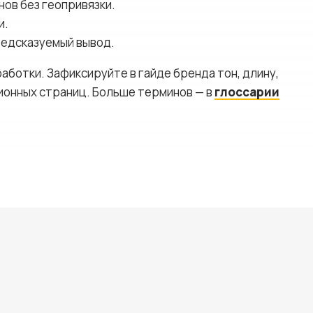
нов без геопривязки.
и.
редсказуемый вывод.
работки. Зафиксируйте в гайде бренда тон, длину,
ионных страниц. Больше терминов — в
глоссарии