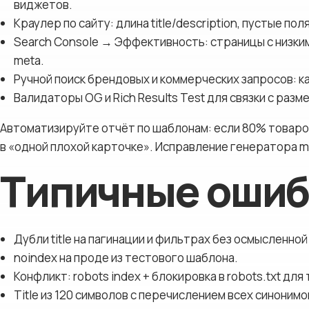
виджетов.
Краулер по сайту: длина title/description, пустые пол
Search Console → Эффективность: страницы с низким
meta.
Ручной поиск брендовых и коммерческих запросов: ка
Валидаторы OG и Rich Results Test для связки с разм
Автоматизируйте отчёт по шаблонам: если 80% товаров 
в «одной плохой карточке». Исправление генератора 
Типичные ошиб
Дубли title на пагинации и фильтрах без осмысленн
noindex на проде из тестового шаблона.
Конфликт: robots index + блокировка в robots.txt для 
Title из 120 символов с перечислением всех синонимо