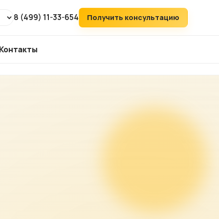
8 (499) 11-33-654
Получить консультацию
Контакты
т
ХИТ
аудит
ий
его
ка
йтов
ов