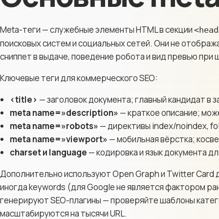
Юридические
компании
Meta-теги — служебные элементы HTML в секции
<head
Строительные
компании
поисковых систем и социальных сетей. Они не отобража
сниппет в выдаче, поведение робота и вид превью при 
Рестораны
Туристические
Ключевые теги для коммерческого SEO:
сайты
<title>
— заголовок документа; главный кандидат в з
meta name=»description»
— краткое описание; може
meta name=»robots»
— директивы index/noindex, fol
meta name=»viewport»
— мобильная вёрстка; косве
charset и language
— кодировка и язык документа д
Дополнительно используют Open Graph и Twitter Card
иногда keywords (для Google не является фактором ра
генерируют SEO-плагины — проверяйте шаблоны катего
масштабируются на тысячи URL.