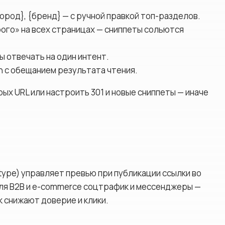
ород}, {бренд} — с ручной правкой топ-разделов.
ого» на всех страницах — сниппеты сольются
ны отвечать на один интент.
ion с обещанием результата чтения.
рых URL или настроить 301 и новые сниппеты — иначе
 og:type) управляет превью при публикации ссылки во
Для B2B и e-commerce соцтрафик и мессенджеры —
к снижают доверие и клики.