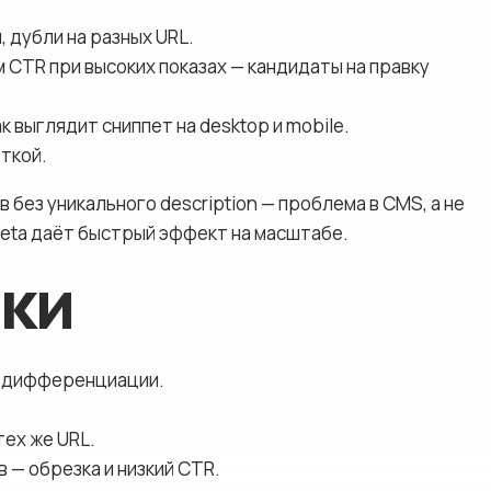
я, дубли на разных URL.
 CTR при высоких показах — кандидаты на правку
к выглядит сниппет на desktop и mobile.
еткой.
без уникального description — проблема в CMS, а не
meta даёт быстрый эффект на масштабе.
ки
ой дифференциации.
тех же URL.
в — обрезка и низкий CTR.