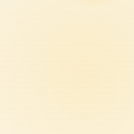
ный
тов