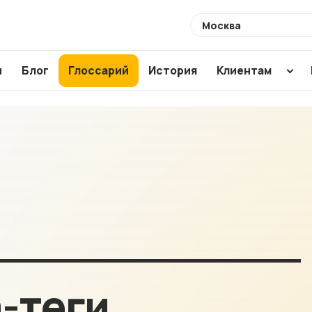
Выберите
город
ы
Блог
Глоссарий
История
Клиентам
Разработка
Создание по
Аудиты
сайтов
CMS
SEO ауди
Интернет-
WordPress
ХИТ
Usability 
магазины
1C Bitrix
Техническ
Магазины для
Modx
аудит
маркетплейсов
Аудит ваш
NEW
подрядчи
Корпоративные
сайты
Анализ са
-теги
конкурент
Лендинги и