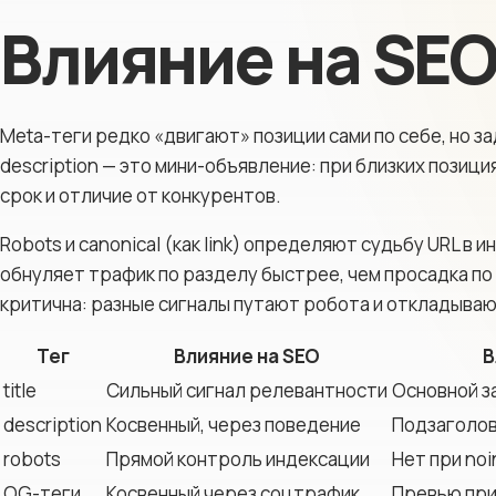
Влияние на SEO
Meta-теги редко «двигают» позиции сами по себе, но з
description — это мини-объявление: при близких позици
срок и отличие от конкурентов.
Robots и canonical (как link) определяют судьбу URL в
обнуляет трафик по разделу быстрее, чем просадка по 
критична: разные сигналы путают робота и откладыва
Тег
Влияние на SEO
В
title
Сильный сигнал релевантности
Основной з
description
Косвенный, через поведение
Подзаголов
robots
Прямой контроль индексации
Нет при noi
OG-теги
Косвенный через соцтрафик
Превью при