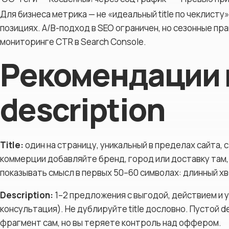
Для бизнеса метрика — не «идеальный title по чеклисту»,
позициях. A/B-подход в SEO ограничен, но сезонные пра
мониторинге CTR в Search Console.
Рекомендации по
description
Title:
один на страницу, уникальный в пределах сайта, 
коммерции добавляйте бренд, город или доставку там,
показывать смысл в первых 50–60 символах: длинный х
Description:
1–2 предложения с выгодой, действием и у
консультация). Не дублируйте title дословно. Пустой d
фрагмент сам, но вы теряете контроль над оффером.