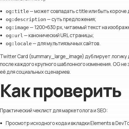
— может совпадать с title или быть короч
og:title
— суть предложения;
og:description
— 1200×630 px, читаемый текст на изображ
og:image
— канонический URL страницы;
og:url
— для мультиязычных сайтов.
og:locale
Twitter Card (summary_large_image) дублирует логику
после каждого крупного шаблонного изменения. OG не
её для социальных сценариев.
Как проверить
Практический чеклист для маркетолога и SEO:
Просмотр исходного кода и вкладки Elements в DevTool