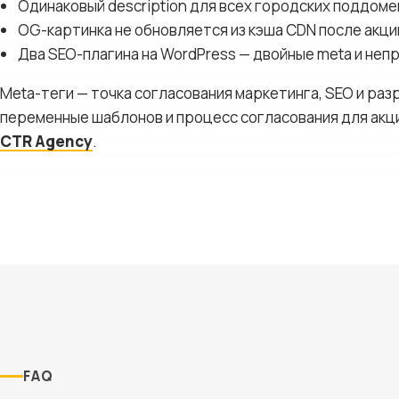
Одинаковый description для всех городских поддоме
OG-картинка не обновляется из кэша CDN после акци
Два SEO-плагина на WordPress — двойные meta и неп
Meta-теги — точка согласования маркетинга, SEO и раз
переменные шаблонов и процесс согласования для акц
CTR Agency
.
FAQ