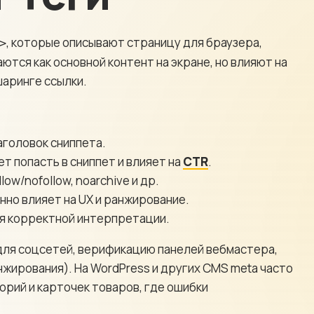
визитки
Комплекс
аудит сай
Сайты услуг
ХИТ
, которые описывают страницу для браузера,
>
ются как основной контент на экране, но влияют на
шаринге ссылки.
аголовок сниппета.
т попасть в сниппет и влияет на
CTR
.
low/nofollow, noarchive и др.
нно влияет на UX и ранжирование.
ля корректной интерпретации.
 для соцсетей, верификацию панелей вебмастера,
нжирования). На WordPress и других CMS meta часто
рий и карточек товаров, где ошибки