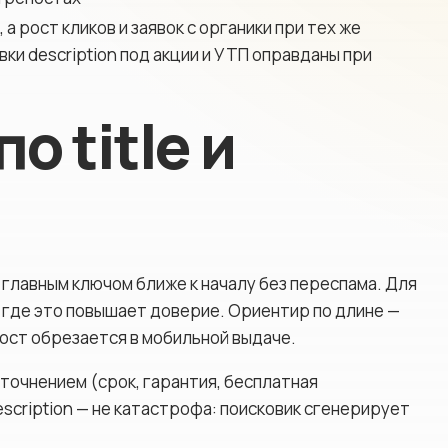
 а рост кликов и заявок с органики при тех же
вки description под акции и УТП оправданы при
 title и
с главным ключом ближе к началу без переспама. Для
 где это повышает доверие. Ориентир по длине —
вост обрезается в мобильной выдаче.
точнением (срок, гарантия, бесплатная
escription — не катастрофа: поисковик сгенерирует