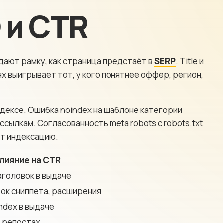
 и CTR
адают рамку, как страница предстаёт в
SERP
. Title и
ях выигрывает тот, у кого понятнее оффер, регион,
 индексе. Ошибка noindex на шаблоне категории
ссылкам. Согласованность meta robots с robots.txt
ют индексацию.
лияние на CTR
аголовок в выдаче
ок сниппета, расширения
ndex в выдаче
 репостах