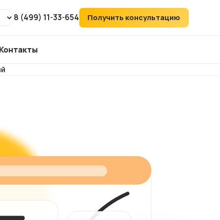
8 (499) 11-33-654
Получить консультацию
Контакты
ий
т
ХИТ
аудит
ий
его
ка
йтов
ов