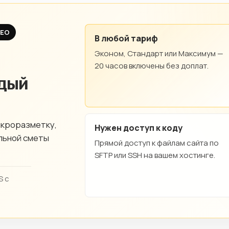
SEO
В любой тариф
Эконом, Стандарт или Максимум —
20 часов включены без доплат.
ждый
икроразметку,
Нужен доступ к коду
льной сметы
Прямой доступ к файлам сайта по
SFTP или SSH на вашем хостинге.
S с