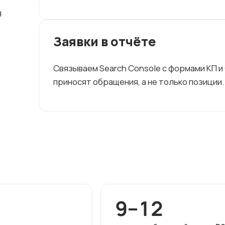
я
Заявки в отчёте
Связываем Search Console с формами КП и
приносят обращения, а не только позиции.
9–12