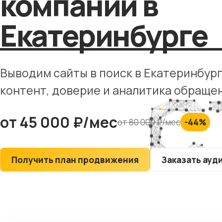
компаний в
Юридические
компании
Екатеринбурге
Строительные
компании
Рестораны
Выводим сайты в поиск в Екатеринбург
Туристические
контент, доверие и аналитика обраще
сайты
от 45 000 ₽/мес
от 80 000 ₽/мес
-44%
Получить план продвижения
Заказать ауд