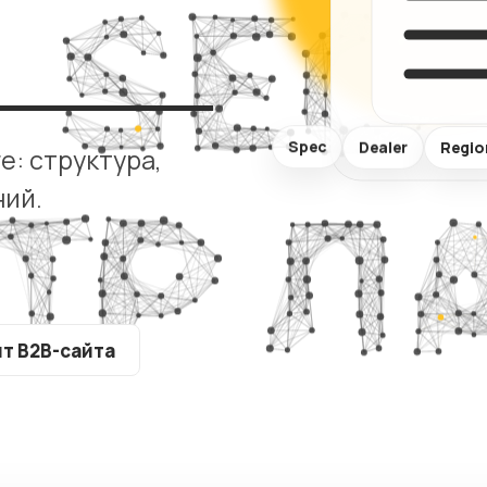
визитки
Комплекс
аудит сай
Сайты услуг
ХИТ
Spec
Dealer
Regio
е: структура,
ний.
ит B2B-сайта