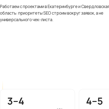
Работаем с проектами в Екатеринбурге и Свердловска
область: приоритеты SEO строим вокруг заявок, а не
универсального чек-листа.
3–4
4–5