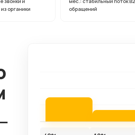
е звонки и
мес.: стабильный поток B
 из органики
обращений
о
м