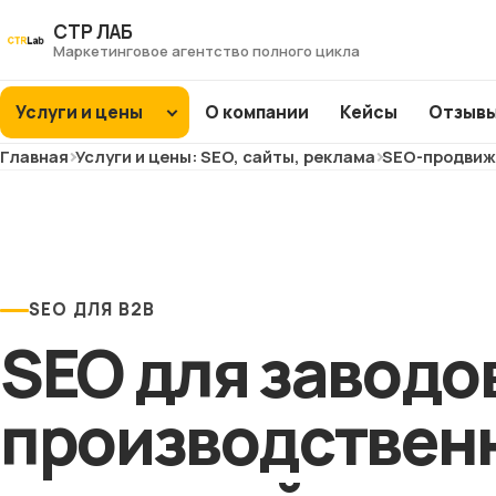
Перейти
СТР ЛАБ
к
Маркетинговое агентство полного цикла
контенту
Услуги и цены
О компании
Кейсы
Отзыв
Главная
Услуги и цены: SEO, сайты, реклама
SEO-продвиж
SEO
продвижение
Интернет-
ХИТ
ХИТ
магазины
ХИТ
ХИТ
SEO ДЛЯ B2B
Заводы и фабрики
SEO для заводо
ХИТ
ХИТ
ХИТ
NEW
NEW
Сайты услуг
производствен
NEW
NEW
Медицина и
клиники