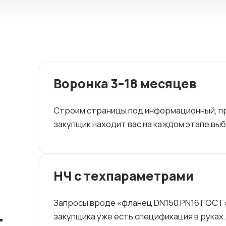
Воронка 3–18 месяцев
Строим страницы под информационный, п
закупщик находит вас на каждом этапе вы
НЧ с техпараметрами
Запросы вроде «фланец DN150 PN16 ГОСТ»
закупщика уже есть спецификация в руках.