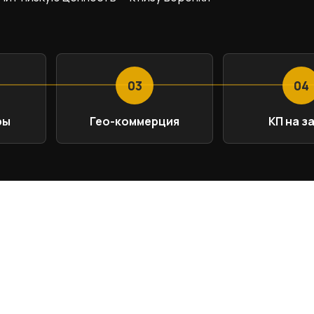
03
04
ры
Гео-коммерция
КП на з