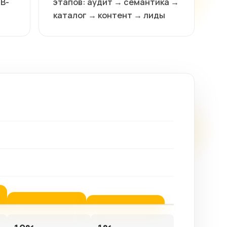
2B-
этапов: аудит → семантика →
каталог → контент → лиды