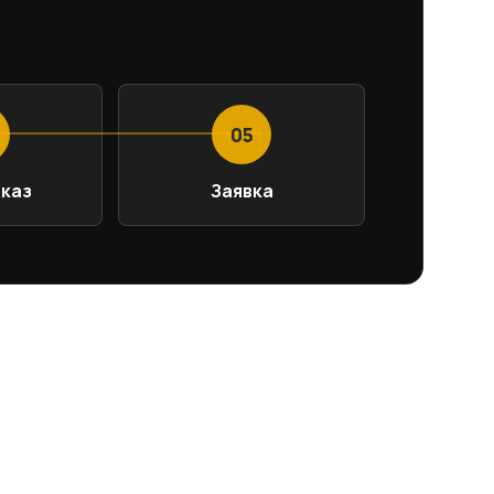
05
аказ
Заявка