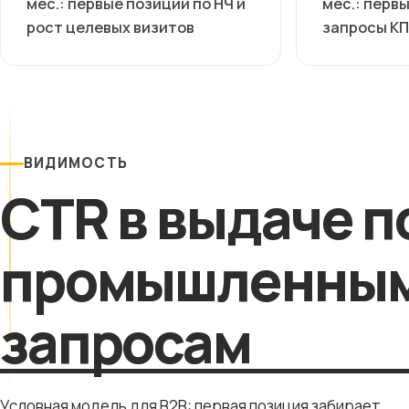
мес.: первые позиции по НЧ и
мес.: первы
рост целевых визитов
запросы КП
ВИДИМОСТЬ
CTR в выдаче п
промышленны
запросам
Условная модель для B2B: первая позиция забирает