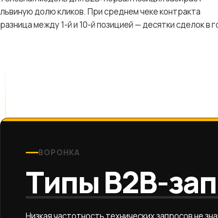
львиную долю кликов. При среднем чеке контракта
разница между 1-й и 10-й позицией — десятки сделок в г
ВОРОНКА
Типы B2B-за
Низкая частотность технических запросов не зна