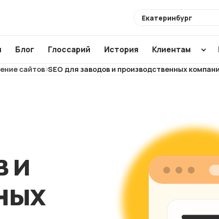
Выберите
город
ы
Блог
Глоссарий
История
Клиентам
ение сайтов
SEO для заводов и производственных компан
Разработка
Создание по
Аудиты
сайтов
CMS
SEO ауди
Интернет-
WordPress
ХИТ
Usability 
магазины
1C Bitrix
Техническ
Магазины для
Modx
в и
аудит
маркетплейсов
Аудит ваш
NEW
ных
подрядчи
Корпоративные
сайты
Анализ са
конкурент
Лендинги и