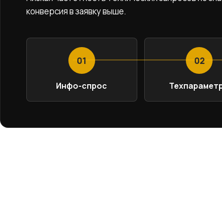
конверсия в заявку выше.
01
02
Инфо-спрос
Техпарамет