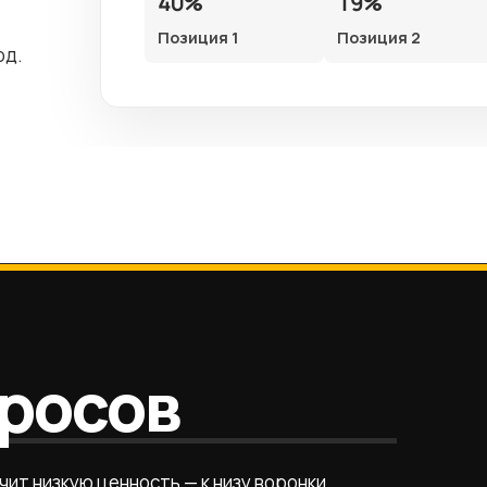
40%
19%
Позиция 1
Позиция 2
од.
просов
чит низкую ценность — к низу воронки