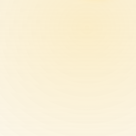
ный
тов