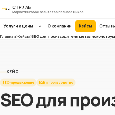
Перейти
СТР ЛАБ
к
Маркетинговое агентство полного цикла
контенту
Услуги и цены
О компании
Кейсы
Отзыв
Главная
Кейсы
SEO для производителя металлоконструк
SEO
продвижение
Интернет-
ХИТ
ХИТ
магазины
ХИТ
ХИТ
КЕЙС
Заводы и фабрики
ХИТ
ХИТ
SEO-продвижение
B2B и производство
ХИТ
NEW
NEW
SEO для прои
Сайты услуг
NEW
NEW
Медицина и
клиники