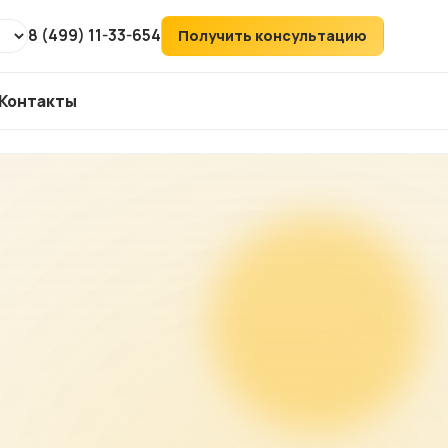
8 (499) 11-33-654
Получить консультацию
Контакты
т
ХИТ
аудит
ий
его
ка
йтов
ов