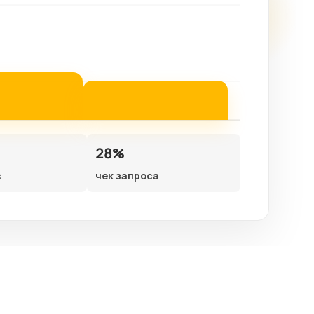
28%
с
чек запроса