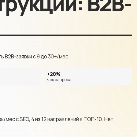
рукций: B2B-
визитки
Комплекс
аудит сай
Сайты услуг
ХИТ
 B2B-заявки с 9 до 30+/мес.
+28%
чек запроса
/мес с SEO, 4 из 12 направлений в ТОП-10. Нет