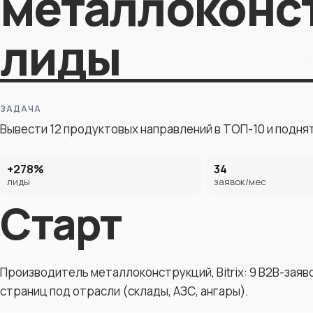
металлоконст
Юридические
компании
лиды
Строительные
компании
Рестораны
Туристические
ЗАДАЧА
сайты
Вывести 12 продуктовых направлений в ТОП-10 и поднять
+278%
34
лиды
заявок/мес
Старт
Производитель металлоконструкций, Bitrix: 9 B2B-заявок
страниц под отрасли (склады, АЗС, ангары).