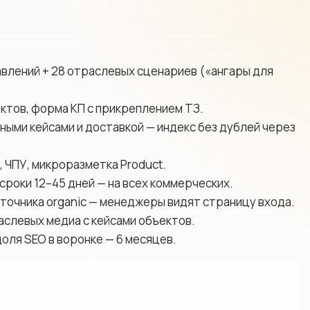
равлений + 28 отраслевых сценариев («ангары для
ектов, форма КП с прикреплением ТЗ.
ными кейсами и доставкой — индекс без дублей через
, ЧПУ, микроразметка Product.
сроки 12–45 дней — на всех коммерческих.
сточника organic — менеджеры видят страницу входа.
траслевых медиа с кейсами объектов.
доля SEO в воронке — 6 месяцев.