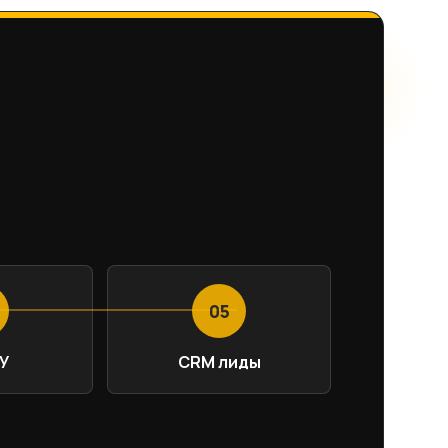
05
У
CRM лиды