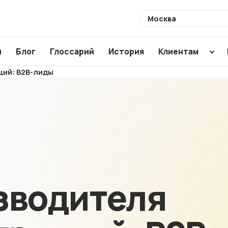
Выберите
город
ы
Блог
Глоссарий
История
Клиентам
ций: B2B-лиды
Разработка
Создание по
Аудиты
сайтов
CMS
SEO ауди
Интернет-
WordPress
ХИТ
Usability 
магазины
1C Bitrix
Техническ
Магазины для
Modx
аудит
маркетплейсов
Аудит ваш
NEW
зводителя
подрядчи
Корпоративные
сайты
Анализ са
конкурент
Лендинги и