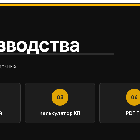
зводства
дочных.
03
04
й
Калькулятор КП
PDF Т