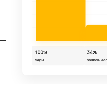
100%
34%
лиды
заявок/ме