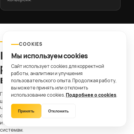
SCHEMA И AI
COOKIES
Как готовим каталог к
Мы используем cookies
расширенной и AI-
Сайт использует cookies для корректной
работы, аналитики и улучшения
выдаче
пользовательского опыта. Продолжая работу,
вы можете принять или отклонить
Поисковая выдача всё чаще показывает товары,
использование cookies.
Подробнее о cookies
.
цены, наличие, ответы и подборки прямо до клика.
Чтобы магазин участвовал в этих сценариях,
Принять
Отклонить
страницы должны быть структурированы, актуальны
и понятны не только человеку, но и поисковым
системам.