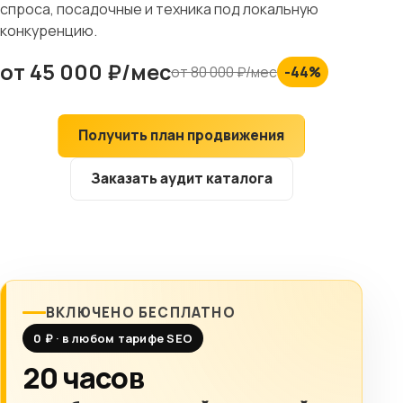
спроса, посадочные и техника под локальную
Клиентам
конкуренцию.
от 45 000 ₽/мес
Контакты
от 80 000 ₽/мес
-44%
ГОРОД
Получить план продвижения
Выберите
Заказать аудит каталога
город
8 (499) 11-33-654
ВКЛЮЧЕНО БЕСПЛАТНО
0 ₽ · в любом тарифе SEO
20 часов