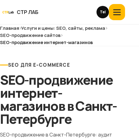
Перейти
к
СТР ЛАБ
Tel
Открыть
контенту
меню
Главная
Услуги и цены: SEO, сайты, реклама
Услуги и цены
SEO-продвижение сайтов
SEO-продвижение интернет-магазинов
О компании
Кейсы
SEO ДЛЯ E-COMMERCE
SEO-продвижение
Отзывы
интернет-
Блог
магазинов в Санкт-
Глоссарий
Петербурге
История
SEO-продвижение в Санкт-Петербурге: аудит