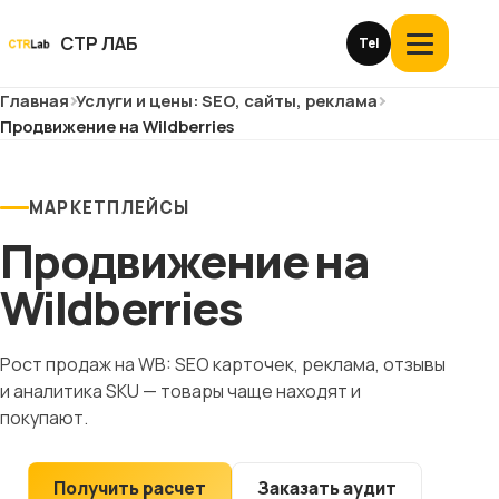
Перейти
к
СТР ЛАБ
Tel
Открыть
контенту
меню
Главная
Услуги и цены: SEO, сайты, реклама
Услуги и цены
Продвижение на Wildberries
О компании
МАРКЕТПЛЕЙСЫ
Кейсы
Продвижение на
Отзывы
Wildberries
Блог
Рост продаж на WB: SEO карточек, реклама, отзывы
и аналитика SKU — товары чаще находят и
Глоссарий
покупают.
История
Получить расчет
Заказать аудит