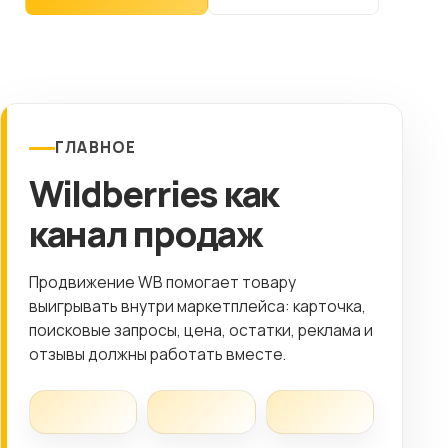
Клиентам
Контакты
ГОРОД
ГЛАВНОЕ
Wildberries как
Выберите
город
канал продаж
8 (499) 11-33-654
Продвижение WB помогает товару
выигрывать внутри маркетплейса: карточка,
поисковые запросы, цена, остатки, реклама и
отзывы должны работать вместе.