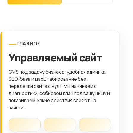
Клиентам
Контакты
ГОРОД
ГЛАВНОЕ
Управляемый сайт
Выберите
город
8 (499) 11-33-654
CMS под задачу бизнеса: удобная админка,
SEO-база и масштабирование без
переделки сайта с нуля. Мы начинаем с
диагностики, собираем план под вашу нишу и
показываем, какие действия влияют на
заявки.