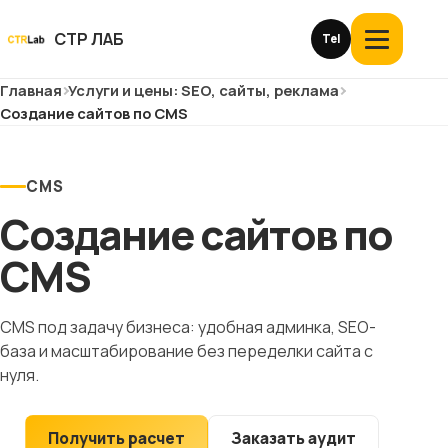
Перейти
к
СТР ЛАБ
Tel
Открыть
контенту
меню
Главная
Услуги и цены: SEO, сайты, реклама
Услуги и цены
Создание сайтов по CMS
О компании
CMS
Кейсы
Создание сайтов по
Отзывы
CMS
Блог
CMS под задачу бизнеса: удобная админка, SEO-
база и масштабирование без переделки сайта с
Глоссарий
нуля.
История
Получить расчет
Заказать аудит