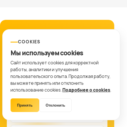
ЗАЯВКА
Подготовим план работ
COOKIES
Мы используем cookies
Оставьте контакты, и мы покажем, какие
работы дадут максимальный эффект именно
Сайт использует cookies для корректной
для вашего проекта.
работы, аналитики и улучшения
пользовательского опыта. Продолжая работу,
8 (499) 11-33-654
info@ctr-lab.ru
вы можете принять или отклонить
использование cookies.
Подробнее о cookies
.
Принять
Отклонить