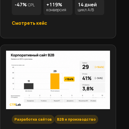
-47%
+119%
14 дней
CPL
конверсия
цикл A/B
Смотреть кейс
Разработка сайтов
B2B и производство