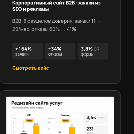
Корпоративный сайт B2B: заявки из
SEO и рекламы
B2B: 8 разделов доверия, заявки 11 →
29/мес, отказы 62% → 41%.
+164%
−34%
3,8%
CR
заявки
отказы
формы
Смотреть кейс