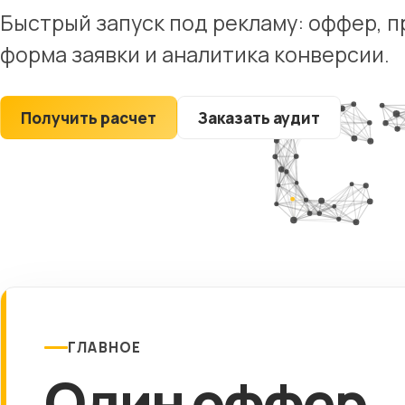
Юридические
Быстрый запуск под рекламу: оффер, 
компании
форма заявки и аналитика конверсии.
Строительные
компании
Рестораны
Получить расчет
Заказать аудит
Туристические
сайты
ГЛАВНОЕ
Один оффер