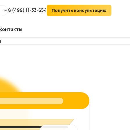
8 (499) 11-33-654
Получить консультацию
Контакты
и
т
ХИТ
аудит
ий
его
ка
йтов
ов