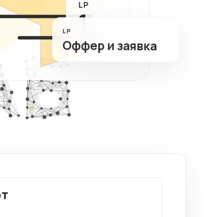
LP
ный
1
тов
LP
ФОКУС
Оффер и заявка
от