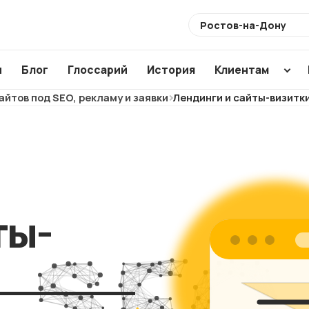
Выберите
город
ы
Блог
Глоссарий
История
Клиентам
айтов под SEO, рекламу и заявки
Лендинги и сайты-визитк
Разработка
Создание по
Аудиты
сайтов
CMS
SEO ауди
Интернет-
WordPress
ХИТ
Usability 
магазины
1C Bitrix
Техническ
Магазины для
Modx
ты-
аудит
маркетплейсов
Аудит ваш
NEW
подрядчи
Корпоративные
сайты
Анализ са
конкурент
Лендинги и