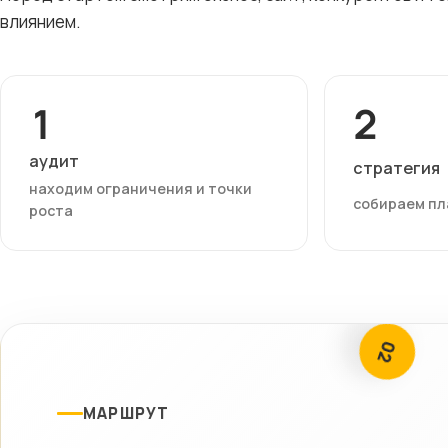
влиянием.
1
2
аудит
стратегия
находим ограничения и точки
собираем пл
роста
02
МАРШРУТ