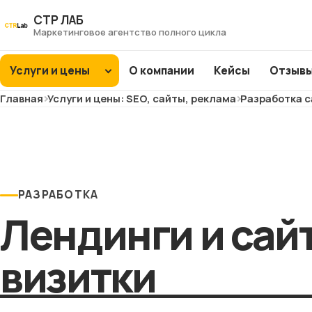
Перейти
СТР ЛАБ
к
Маркетинговое агентство полного цикла
контенту
Услуги и цены
О компании
Кейсы
Отзыв
Главная
Услуги и цены: SEO, сайты, реклама
Разработка с
SEO
продвижение
Интернет-
ХИТ
ХИТ
магазины
ХИТ
ХИТ
РАЗРАБОТКА
Заводы и фабрики
Лендинги и сай
ХИТ
ХИТ
ХИТ
NEW
NEW
Сайты услуг
визитки
NEW
NEW
Медицина и
клиники