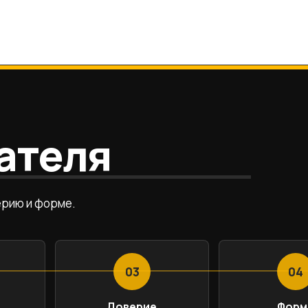
ателя
ерию и форме.
03
04
Доверие
Форм