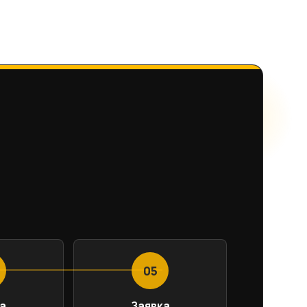
05
а
Заявка