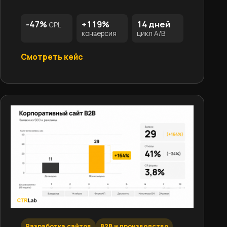
-47%
+119%
14 дней
CPL
конверсия
цикл A/B
Смотреть кейс
Разработка сайтов
B2B и производство