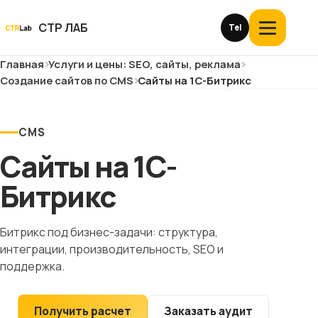
Перейти
к
СТР ЛАБ
Tel
Открыть
контенту
меню
Главная
Услуги и цены: SEO, сайты, реклама
Услуги и цены
Создание сайтов по CMS
Сайты на 1C-Битрикс
О компании
CMS
Кейсы
Сайты на 1C-
Отзывы
Битрикс
Блог
Битрикс под бизнес-задачи: структура,
интеграции, производительность, SEO и
Глоссарий
поддержка.
История
Получить расчет
Заказать аудит