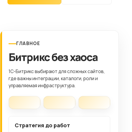
Клиентам
Контакты
ГОРОД
ГЛАВНОЕ
Битрикс без хаоса
Выберите
город
8 (499) 11-33-654
1C-Битрикс выбирают для сложных сайтов,
где важны интеграции, каталоги, роли и
управляемая инфраструктура.
Стратегия до работ