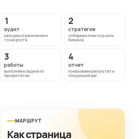
1
2
аудит
стратегия
находим ограничения и
собираем план под цель
точки роста
бизнеса
3
4
работы
отчет
выполняем задачи по
показываем результат и
приоритетам
следующий шаг
МАРШРУТ
Как страница