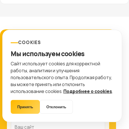
ЗАЯВКА
COOKIES
Подготовим план работ
Мы используем cookies
Сайт использует cookies для корректной
Оставьте контакты, и мы покажем, какие
работы, аналитики и улучшения
работы дадут максимальный эффект именно
пользовательского опыта. Продолжая работу,
для вашего проекта.
вы можете принять или отклонить
8 (499) 11-33-654
использование cookies.
info@ctr-lab.ru
Подробнее о cookies
.
Принять
Отклонить