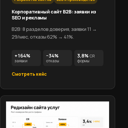
Корпоративный сайт B2B: заявки из
SEO и рекламы
B2B: 8 разделов доверия, заявки 11 →
29/мес, отказы 62% → 41%.
+164%
−34%
3,8%
CR
заявки
отказы
формы
Смотреть кейс