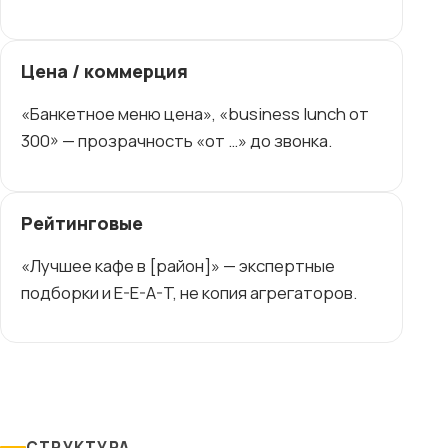
Цена / коммерция
«Банкетное меню цена», «business lunch от
300» — прозрачность «от …» до звонка.
Рейтинговые
«Лучшее кафе в [район]» — экспертные
подборки и E-E-A-T, не копия агрегаторов.
СТРУКТУРА