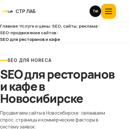
Перейти
к
СТР ЛАБ
Tel
Открыть
контенту
меню
Главная
Услуги и цены: SEO, сайты, реклама
Услуги и цены
SEO-продвижение сайтов
SEO для ресторанов и кафе
О компании
Кейсы
SEO ДЛЯ HORECA
SEO для ресторанов
Отзывы
и кафе в
Блог
Новосибирске
Глоссарий
Продвигаем сайты в Новосибирске: связываем
спрос, страницы и коммерческие факторы в
История
систему заявок.