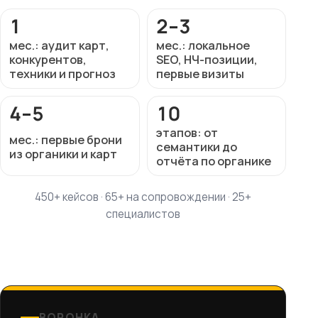
1
2–3
мес.: аудит карт,
мес.: локальное
конкурентов,
SEO, НЧ-позиции,
техники и прогноз
первые визиты
4–5
10
этапов: от
мес.: первые брони
семантики до
из органики и карт
отчёта по органике
450+ кейсов · 65+ на сопровождении · 25+
специалистов
ВОРОНКА