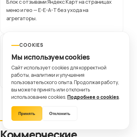
Блок с отзывами Яндекс Карт на страницах
меню и гео — E-E-A-T без ухода на
агрегаторы.
Брендовая выдача
COOKIES
Мы используем cookies
Сайт + карты + справочники по «[название]
меню» — защищаем бренд в органике от
Сайт использует cookies для корректной
однофамильцев.
работы, аналитики и улучшения
пользовательского опыта. Продолжая работу,
вы можете принять или отклонить
использование cookies.
Подробнее о cookies
.
Принять
Отклонить
КОММЕРЦИЯ
Коммерческие