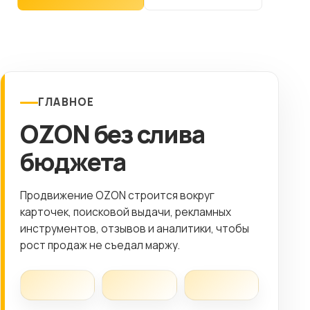
Клиентам
Контакты
ГОРОД
ГЛАВНОЕ
OZON без слива
Выберите
город
бюджета
8 (499) 11-33-654
Продвижение OZON строится вокруг
карточек, поисковой выдачи, рекламных
инструментов, отзывов и аналитики, чтобы
рост продаж не съедал маржу.