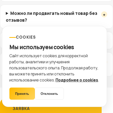
Можно ли продвигать новый товар без
отзывов?
COOKIES
Как часто нужно обновлять карточки?
Мы используем cookies
Сайт использует cookies для корректной
Чем сайт помогает продажам на
работы, аналитики и улучшения
маркетплейсах?
пользовательского опыта. Продолжая работу,
вы можете принять или отклонить
использование cookies.
Подробнее о cookies
.
Принять
Отклонить
ЗАЯВКА