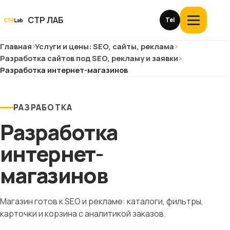
Перейти
к
СТР ЛАБ
Tel
Открыть
контенту
меню
Главная
Услуги и цены: SEO, сайты, реклама
Услуги и цены
Разработка сайтов под SEO, рекламу и заявки
Разработка интернет-магазинов
О компании
Кейсы
РАЗРАБОТКА
Разработка
Отзывы
интернет-
Блог
магазинов
Глоссарий
Магазин готов к SEO и рекламе: каталоги, фильтры,
карточки и корзина с аналитикой заказов.
История