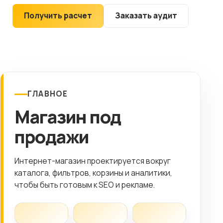
Клиентам
Получить расчет
Заказать аудит
Контакты
ГОРОД
Выберите
ГЛАВНОЕ
город
Магазин под
8 (499) 11-33-654
продажи
Интернет-магазин проектируется вокруг
каталога, фильтров, корзины и аналитики,
чтобы быть готовым к SEO и рекламе.