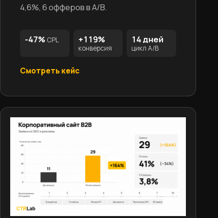
4,6%, 6 офферов в A/B.
-47%
+119%
14 дней
CPL
конверсия
цикл A/B
Смотреть кейс