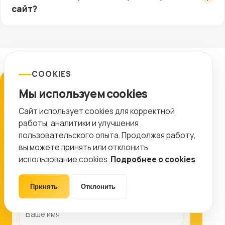
сайт?
COOKIES
ЗАЯВКА
Мы используем cookies
Подготовим план работ
Сайт использует cookies для корректной
работы, аналитики и улучшения
Оставьте контакты, и мы покажем, какие
пользовательского опыта. Продолжая работу,
работы дадут максимальный эффект именно
вы можете принять или отклонить
для вашего проекта.
использование cookies.
Подробнее о cookies
.
8 (499) 11-33-654
info@ctr-lab.ru
Принять
Отклонить