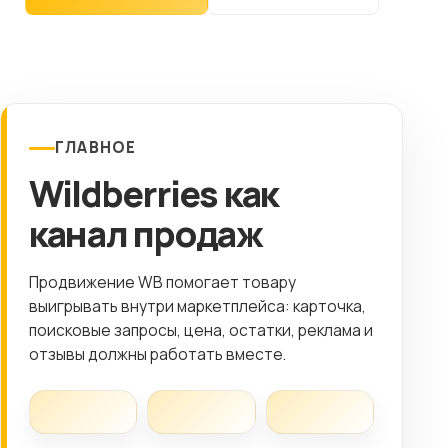
Клиентам
Контакты
ГОРОД
ГЛАВНОЕ
Wildberries как
Выберите
город
канал продаж
8 (499) 11-33-654
Продвижение WB помогает товару
выигрывать внутри маркетплейса: карточка,
поисковые запросы, цена, остатки, реклама и
отзывы должны работать вместе.