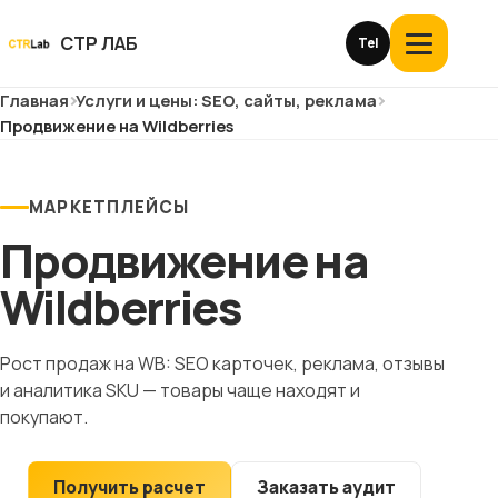
Перейти
к
СТР ЛАБ
Tel
Открыть
контенту
меню
Главная
Услуги и цены: SEO, сайты, реклама
Услуги и цены
Продвижение на Wildberries
О компании
МАРКЕТПЛЕЙСЫ
Кейсы
Продвижение на
Отзывы
Wildberries
Блог
Рост продаж на WB: SEO карточек, реклама, отзывы
и аналитика SKU — товары чаще находят и
Глоссарий
покупают.
История
Получить расчет
Заказать аудит