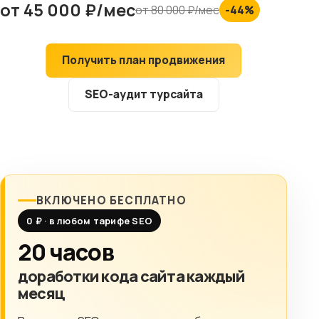
от 45 000 ₽/мес
от 80 000 ₽/мес
-44%
Клиентам
Контакты
Получить план продвижения
SEO-аудит турсайта
ГОРОД
Выберите
город
8 (499) 11-33-654
ВКЛЮЧЕНО БЕСПЛАТНО
0 ₽ · в любом тарифе SEO
20 часов
доработки кода сайта каждый
месяц