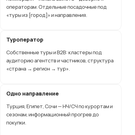
операторам. Отдельные посадочные под
«туры из [город]» и направления.
Туроператор
Собственные туры и B2B: кластеры под
аудиторию агентств и частников, структура
«страна → регион → тур».
Одно направление
Турция, Египет, Сочи — НЧ/СЧ по курортам и
сезонам, информационный прогрев до
покупки.