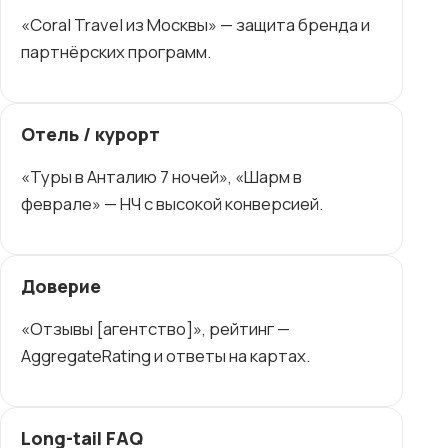
«Coral Travel из Москвы» — защита бренда и
партнёрских программ.
Отель / курорт
«Туры в Анталию 7 ночей», «Шарм в
феврале» — НЧ с высокой конверсией.
Доверие
«Отзывы [агентство]», рейтинг —
AggregateRating и ответы на картах.
Long-tail FAQ