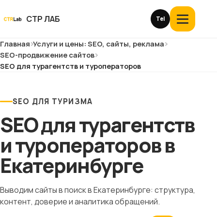
Перейти
к
СТР ЛАБ
Tel
Открыть
контенту
меню
Главная
Услуги и цены: SEO, сайты, реклама
Услуги и цены
SEO-продвижение сайтов
SEO для турагентств и туроператоров
О компании
Кейсы
SEO ДЛЯ ТУРИЗМА
SEO для турагентств
Отзывы
и туроператоров в
Блог
Екатеринбурге
Глоссарий
Выводим сайты в поиск в Екатеринбурге: структура,
контент, доверие и аналитика обращений.
История