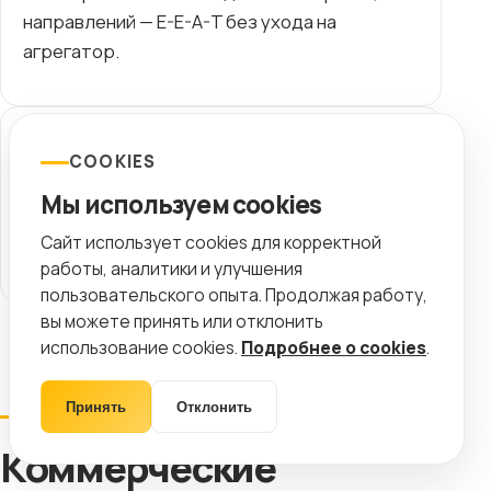
направлений — E-E-A-T без ухода на
агрегатор.
SERM
COOKIES
Мониторинг бренда и операторов-
Мы используем cookies
партнёров — /services/serm/ как дополнение
Сайт использует cookies для корректной
к SEO.
работы, аналитики и улучшения
пользовательского опыта. Продолжая работу,
вы можете принять или отклонить
использование cookies.
Подробнее о cookies
.
Принять
Отклонить
КОММЕРЦИЯ
Коммерческие