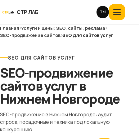
Перейти
к
СТР ЛАБ
Tel
Открыть
контенту
меню
Главная
Услуги и цены: SEO, сайты, реклама
Услуги и цены
SEO-продвижение сайтов
SEO для сайтов услуг
О компании
SEO ДЛЯ САЙТОВ УСЛУГ
Кейсы
SEO-продвижение
Отзывы
сайтов услуг в
Нижнем Новгороде
Блог
Глоссарий
SEO-продвижение в Нижнем Новгороде: аудит
спроса, посадочные и техника под локальную
конкуренцию.
История