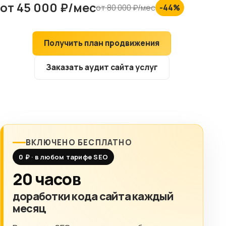
от 45 000 ₽/мес
от 80 000 ₽/мес
-44%
Клиентам
Контакты
Получить план продвижения
Заказать аудит сайта услуг
ГОРОД
Выберите
город
8 (499) 11-33-654
ВКЛЮЧЕНО БЕСПЛАТНО
0 ₽ · в любом тарифе SEO
20 часов
доработки кода сайта каждый
месяц