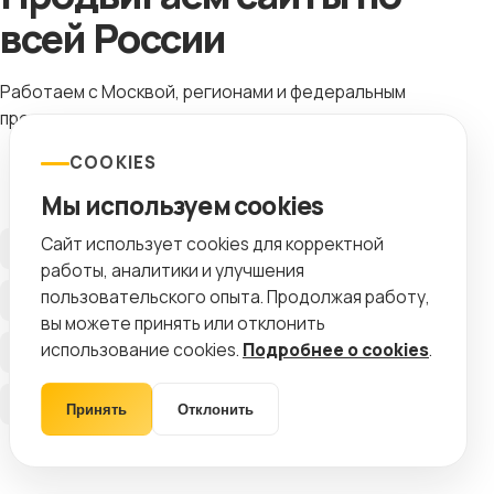
всей России
Работаем с Москвой, регионами и федеральным
продвижением.
COOKIES
Мы используем cookies
Сайт использует cookies для корректной
Москва
Санкт-Петербург
работы, аналитики и улучшения
пользовательского опыта. Продолжая работу,
Екатеринбург
Новосибирск
вы можете принять или отклонить
использование cookies.
Подробнее о cookies
.
Казань
Краснодар
Ростов-на-Дону
Самара
Принять
Отклонить